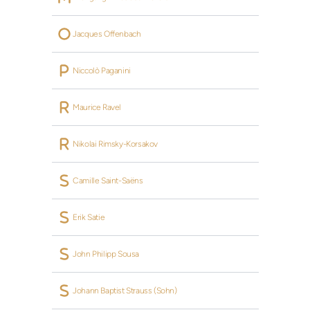
 Jacques Offenbach
 Niccolò Paganini
 Maurice Ravel
 Nikolai Rimsky-Korsakov
 Camille Saint-Saëns
 Erik Satie
 John Philipp Sousa
 Johann Baptist Strauss (Sohn)