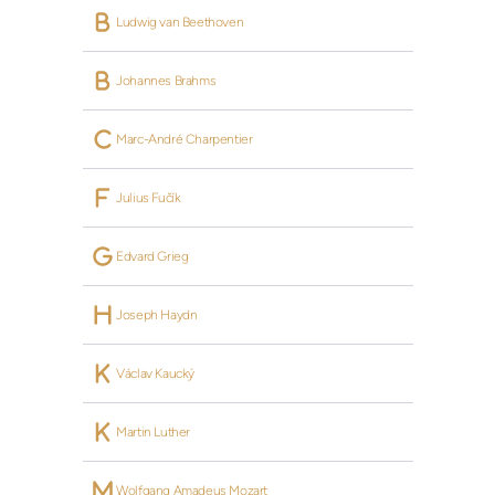
 Ludwig van Beethoven
 Johannes Brahms
 Marc-André Charpentier
 Julius Fučík
 Edvard Grieg
 Joseph Haydn
 Václav Kaucký
 Martin Luther
 Wolfgang Amadeus Mozart