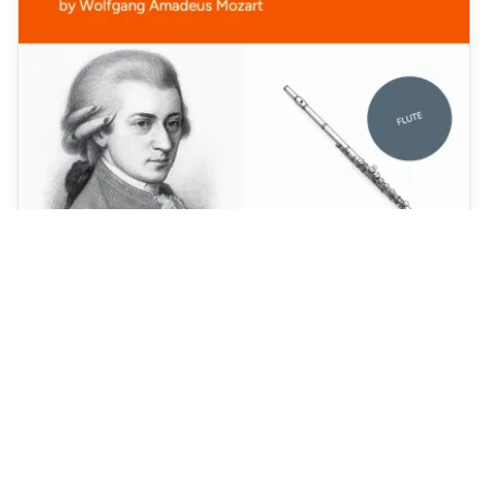
KONZERT FÜR FLÖTE UND
ORCHESTER NR. 1 - 1. SATZ
ALLEGRO MAESTOSO
Mozarts Flötenkonzert KV 313 zu spielen, ist wie ein
Spaziergang durch die elegante Klangwelt der Wiener Klassik
– voller Leichtigkeit, aber mit Tiefgang. Es fordert nicht nur
Technik, sondern auch Ausdruckskraft und musikalisches
Gespür. Für Flötistinnen und Flötisten bietet es die Chance,
zwischen brillanter Virtuosität und kantabler Lyrik zu glänzen
– ein echtes Juwel, das sich wunderbar mit dem Orchester