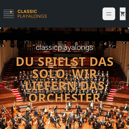
classicplayalongs
DU SPIELST DAS
SOLO, WIR
LIEFERN DAS
ORCHESTER