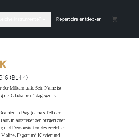
welche Instrumente?
Repertoire entdecken
ÍK
916 (Berlin)
ar der Militärmusik. Sein Name ist
ug der Gladiatoren“ dagegen ist
Beamten in Prag (damals Teil der
 auf. In aufstrebenden bürgerlichen
ng und Demonstration des erreichten
te Violine, Fagott und Klavier und