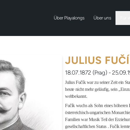
Über Playalongs
Über uns
Für 
JULIUS FUČ
18.07.1872 (Prag) - 25.09.1
Julius Fučík war zu seiner Zeit ein St
heute nicht mehr geläufig, sein „Einz
weltbekannt.
Fučík wuchs als Sohn eines höheren 
österreichisch-ungarischen Monarchie)
Familien war Musik Teil der Erziehu
gesellschaftlichen Status . Fučík lern