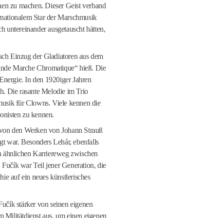
en zu machen. Dieser Geist verband
rnationalem Star der Marschmusik
ch untereinander ausgetauscht hätten,
rsch Einzug der Gladiatoren aus dem
ande Marche Chromatique“ hieß. Die
r Energie. In den 1920iger Jahren
ch. Die rasante Melodie im Trio
tmusik für Clowns. Viele kennen die
nisten zu kennen.
e von den Werken von Johann Strauß
t war. Besonders Lehár, ebenfalls
nen ähnlichen Karriereweg zwischen
Fučík war Teil jener Generation, die
e auf ein neues künstlerisches
Fučík stärker von seinen eigenen
m Militätdienst aus, um einen eigenen