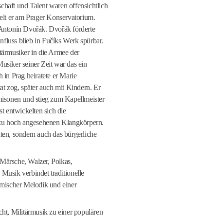
haft und Talent waren offensichtlich
ielt er am Prager Konservatorium.
 Antonín Dvořák. Dvořák förderte
influss blieb in Fučíks Werk spürbar.
tärmusiker in die Armee der
usiker seiner Zeit war das ein
 in Prag heiratete er Marie
at zog, später auch mit Kindern. Er
nisonen und stieg zum Kapellmeister
st entwickelten sich die
g zu hoch angesehenen Klangkörpern.
ten, sondern auch das bürgerliche
Märsche, Walzer, Polkas,
Musik verbindet traditionelle
hmischer Melodik und einer
ht, Militärmusik zu einer populären