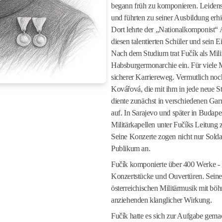
begann früh zu komponieren. Leidensc
und führten zu seiner Ausbildung erh
Dort lehrte der „Nationalkomponist“
diesen talentierten Schüler und sein E
Nach dem Studium trat Fučík als Mili
Habsburgermonarchie ein. Für viele M
sicherer Karriereweg. Vermutlich noch
Kovářová, die mit ihm in jede neue St
diente zunächst in verschiedenen Gar
auf. In Sarajevo und später in Budape
Militärkapellen unter Fučíks Leitun
Seine Konzerte zogen nicht nur Solda
Publikum an.
Fučík komponierte über 400 Werke - 
Konzertstücke und Ouvertüren. Seine 
österreichischen Militärmusik mit bö
anziehenden klanglicher Wirkung.
Fučík hatte es sich zur Aufgabe gemac