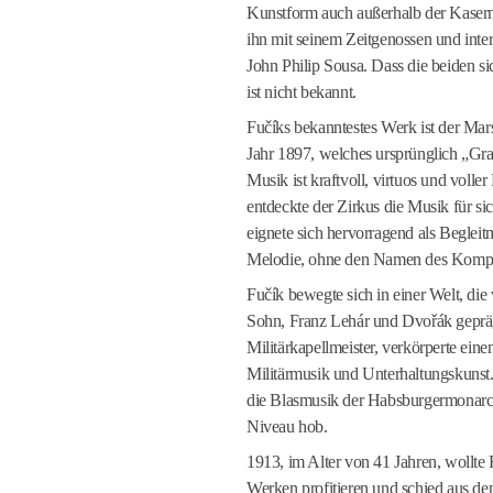
Kunstform auch außerhalb der Kasern
ihn mit seinem Zeitgenossen und inte
John Philip Sousa. Dass die beiden si
ist nicht bekannt.
Fučíks bekanntestes Werk ist der Ma
Jahr 1897, welches ursprünglich „Gr
Musik ist kraftvoll, virtuos und volle
entdeckte der Zirkus die Musik für si
eignete sich hervorragend als Beglei
Melodie, ohne den Namen des Kompo
Fučík bewegte sich in einer Welt, di
Sohn, Franz Lehár und Dvořák gepräg
Militärkapellmeister, verkörperte ei
Militärmusik und Unterhaltungskunst. 
die Blasmusik der Habsburgermonarchi
Niveau hob.
1913, im Alter von 41 Jahren, wollte 
Werken profitieren und schied aus de