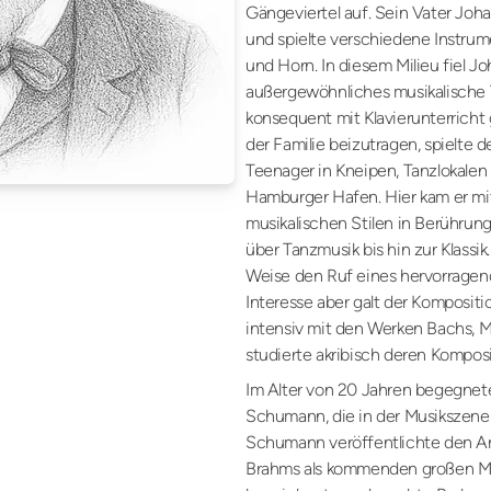
Gängeviertel auf. Sein Vater Joh
und spielte verschiedene Instru
und Horn. In diesem Milieu fiel 
außergewöhnliches musikalische 
konsequent mit Klavierunterrich
der Familie beizutragen, spielte d
Teenager in Kneipen, Tanzlokale
Hamburger Hafen. Hier kam er mi
musikalischen Stilen in Berührung.
über Tanzmusik bis hin zur Klassik
Weise den Ruf eines hervorragen
Interesse aber galt der Kompositi
intensiv mit den Werken Bachs, 
studierte akribisch deren Kompos
Im Alter von 20 Jahren begegnet
Schumann, die in der Musikszene 
Schumann veröffentlichte den Art
Brahms als kommenden großen Me