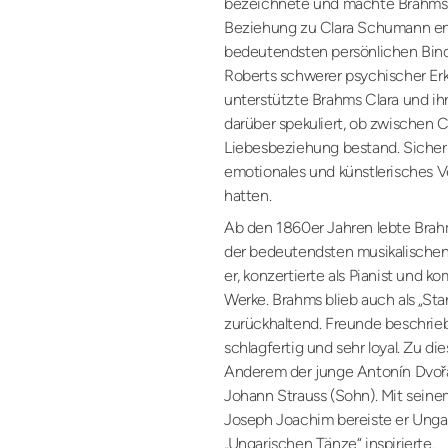
bezeichnete und machte Brahms d
Beziehung zu Clara Schumann ent
bedeutendsten persönlichen Bin
Roberts schwerer psychischer Er
unterstützte Brahms Clara und ihr
darüber spekuliert, ob zwischen 
Liebesbeziehung bestand. Sicher i
emotionales und künstlerisches V
hatten.
Ab den 1860er Jahren lebte Bra
der bedeutendsten musikalischen 
er, konzertierte als Pianist und 
Werke. Brahms blieb auch als „Star
zurückhaltend. Freunde beschrieb
schlagfertig und sehr loyal. Zu d
Anderem der junge Antonín Dvořá
Johann Strauss (Sohn). Mit sein
Joseph Joachim bereiste er Ungar
„Ungarischen Tänze“ inspirierte.