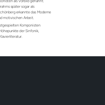
nisten als Vorbild genannt.
rahms später sogar als
. Schönberg erkannte das Moderne
d motivischen Arbeit.
stgespielten Komponisten
 Höhepunkte der Sinfonik,
vierliteratur.