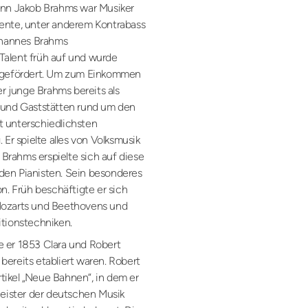
ann Jakob Brahms war Musiker
mente, unter anderem Kontrabass
Johannes Brahms
Talent früh auf und wurde
t gefördert. Um zum Einkommen
er junge Brahms bereits als
n und Gaststätten rund um den
t unterschiedlichsten
 Er spielte alles von Volksmusik
. Brahms erspielte sich auf diese
den Pianisten. Sein besonderes
on. Früh beschäftigte er sich
Mozarts und Beethovens und
itionstechniken.
e er 1853 Clara und Robert
bereits etabliert waren. Robert
ikel „Neue Bahnen“, in dem er
ister der deutschen Musik