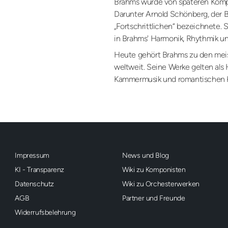
Brahms wurde von späteren Kompo
Darunter Arnold Schönberg, der B
„Fortschrittlichen“ bezeichnete
in Brahms' Harmonik, Rhythmik un
Heute gehört Brahms zu den mei
weltweit. Seine Werke gelten als
Kammermusik und romantischen Kla
Impressum
News und Blog
KI - Transparenz
Wiki zu Komponisten
Datenschutz
Wiki zu Orchesterwerken
AGB
Partner und Freunde
Widerrufsbelehrung