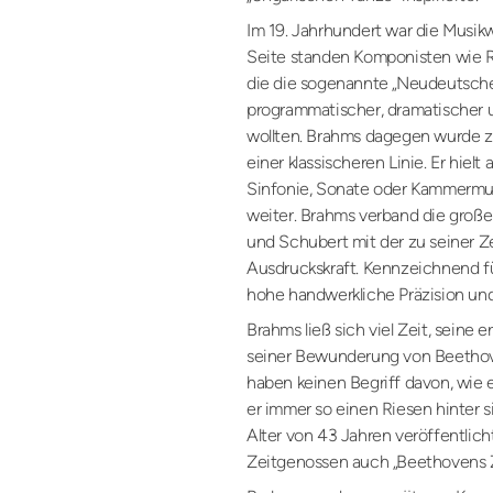
Im 19. Jahrhundert war die Musikw
Seite standen Komponisten wie R
die die sogenannte „Neudeutsche
programmatischer, dramatischer u
wollten. Brahms dagegen wurde z
einer klassischeren Linie. Er hielt
Sinfonie, Sonate oder Kammermus
weiter. Brahms verband die große
und Schubert mit der zu seiner 
Ausdruckskraft. Kennzeichnend fü
hohe handwerkliche Präzision un
Brahms ließ sich viel Zeit, seine er
seiner Bewunderung von Beethove
haben keinen Begriff davon, wie
er immer so einen Riesen hinter s
Alter von 43 Jahren veröffentlicht
Zeitgenossen auch „Beethovens 