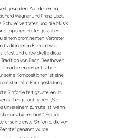
elt gespalten. Auf der einen
ichard Wagner und Franz Liszt,
 Schule“ vertraten und die Musik
nd experimenteller gestalten
u einem prominenten Vertreter
 an traditionellen Formen wie
ik fest und entwickelte diese
 Tradition von Bach, Beethoven
Zeit modernen romantischen
r seine Kompositionen ist eine
d meisterhafte Formgestaltung.
ste Sinfonie fertigzustellen. In
n soll er gesagt haben: „Sie
 es unsereinem zumute ist, wenn
ich marschieren hört.“ Erst im
e er seine erste Sinfonie, die von
Zehnte“ genannt wurde.