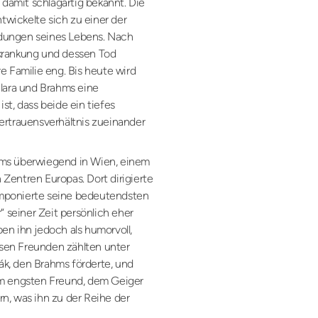
amit schlagartig bekannt. Die
wickelte sich zu einer der
dungen seines Lebens. Nach
krankung und dessen Tod
e Familie eng. Bis heute wird
Clara und Brahms eine
st, dass beide ein tiefes
ertrauensverhältnis zueinander
hms überwiegend in Wien, einem
Zentren Europas. Dort dirigierte
komponierte seine bedeutendsten
“ seiner Zeit persönlich eher
en ihn jedoch als humorvoll,
iesen Freunden zählten unter
k, den Brahms förderte, und
em engsten Freund, dem Geiger
n, was ihn zu der Reihe der