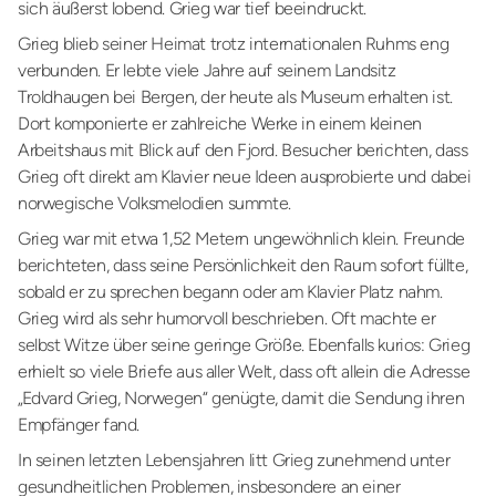
sich äußerst lobend. Grieg war tief beeindruckt.
Grieg blieb seiner Heimat trotz internationalen Ruhms eng
verbunden. Er lebte viele Jahre auf seinem Landsitz
Troldhaugen bei Bergen, der heute als Museum erhalten ist.
Dort komponierte er zahlreiche Werke in einem kleinen
Arbeitshaus mit Blick auf den Fjord. Besucher berichten, dass
Grieg oft direkt am Klavier neue Ideen ausprobierte und dabei
norwegische Volksmelodien summte.
Grieg war mit etwa 1,52 Metern ungewöhnlich klein. Freunde
berichteten, dass seine Persönlichkeit den Raum sofort füllte,
sobald er zu sprechen begann oder am Klavier Platz nahm.
Grieg wird als sehr humorvoll beschrieben. Oft machte er
selbst Witze über seine geringe Größe. Ebenfalls kurios: Grieg
erhielt so viele Briefe aus aller Welt, dass oft allein die Adresse
„Edvard Grieg, Norwegen“ genügte, damit die Sendung ihren
Empfänger fand.
In seinen letzten Lebensjahren litt Grieg zunehmend unter
gesundheitlichen Problemen, insbesondere an einer