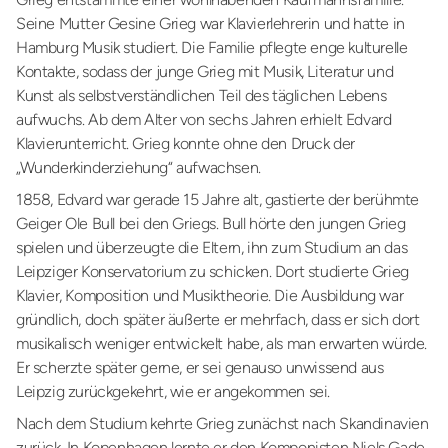
Seine Mutter Gesine Grieg war Klavierlehrerin und hatte in
Hamburg Musik studiert. Die Familie pflegte enge kulturelle
Kontakte, sodass der junge Grieg mit Musik, Literatur und
Kunst als selbstverständlichen Teil des täglichen Lebens
aufwuchs. Ab dem Alter von sechs Jahren erhielt Edvard
Klavierunterricht. Grieg konnte ohne den Druck der
„Wunderkinderziehung“ aufwachsen.
1858, Edvard war gerade 15 Jahre alt, gastierte der berühmte
Geiger Ole Bull bei den Griegs. Bull hörte den jungen Grieg
spielen und überzeugte die Eltern, ihn zum Studium an das
Leipziger Konservatorium zu schicken. Dort studierte Grieg
Klavier, Komposition und Musiktheorie. Die Ausbildung war
gründlich, doch später äußerte er mehrfach, dass er sich dort
musikalisch weniger entwickelt habe, als man erwarten würde.
Er scherzte später gerne, er sei genauso unwissend aus
Leipzig zurückgekehrt, wie er angekommen sei.
Nach dem Studium kehrte Grieg zunächst nach Skandinavien
zurück. In Kopenhagen lernte er den Komponisten Niels Gade