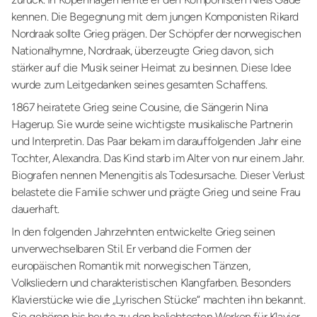
kennen. Die Begegnung mit dem jungen Komponisten Rikard
Nordraak sollte Grieg prägen. Der Schöpfer der norwegischen
Nationalhymne, Nordraak, überzeugte Grieg davon, sich
stärker auf die Musik seiner Heimat zu besinnen. Diese Idee
wurde zum Leitgedanken seines gesamten Schaffens.
1867 heiratete Grieg seine Cousine, die Sängerin Nina
Hagerup. Sie wurde seine wichtigste musikalische Partnerin
und Interpretin. Das Paar bekam im darauffolgenden Jahr eine
Tochter, Alexandra. Das Kind starb im Alter von nur einem Jahr.
Biografen nennen Menengitis als Todesursache. Dieser Verlust
belastete die Familie schwer und prägte Grieg und seine Frau
dauerhaft.
In den folgenden Jahrzehnten entwickelte Grieg seinen
unverwechselbaren Stil. Er verband die Formen der
europäischen Romantik mit norwegischen Tänzen,
Volksliedern und charakteristischen Klangfarben. Besonders
Klavierstücke wie die „Lyrischen Stücke“ machten ihn bekannt.
Sie gehören bis heute zu den beliebtesten Werken für Klavier.