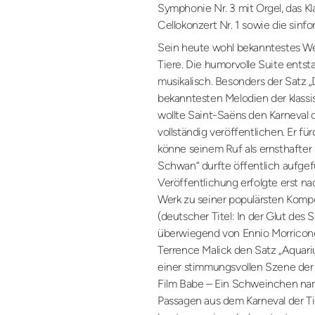
Symphonie Nr. 3 mit Orgel, das Kla
Cellokonzert Nr. 1 sowie die sin
Sein heute wohl bekanntestes Wer
Tiere. Die humorvolle Suite entst
musikalisch. Besonders der Satz 
bekanntesten Melodien der klassi
wollte Saint-Saëns den Karneval d
vollständig veröffentlichen. Er fü
könne seinem Ruf als ernsthafter
Schwan“ durfte öffentlich aufgef
Veröffentlichung erfolgte erst 
Werk zu seiner populärsten Kompo
(deutscher Titel: In der Glut des
überwiegend von Ennio Morricone
Terrence Malick den Satz „Aquari
einer stimmungsvollen Szene de
Film Babe – Ein Schweinchen na
Passagen aus dem Karneval der Ti