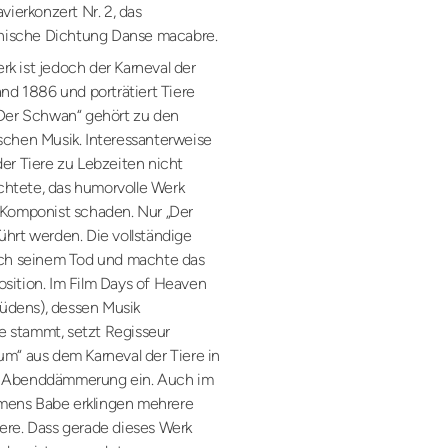
vierkonzert Nr. 2, das
fonische Dichtung Danse macabre.
k ist jedoch der Karneval der
and 1886 und porträtiert Tiere
„Der Schwan“ gehört zu den
schen Musik. Interessanterweise
er Tiere zu Lebzeiten nicht
rchtete, das humorvolle Werk
 Komponist schaden. Nur „Der
ührt werden. Die vollständige
nach seinem Tod und machte das
sition. Im Film Days of Heaven
 Südens), dessen Musik
 stammt, setzt Regisseur
um“ aus dem Karneval der Tiere in
r Abenddämmerung ein. Auch im
mens Babe erklingen mehrere
ere. Dass gerade dieses Werk