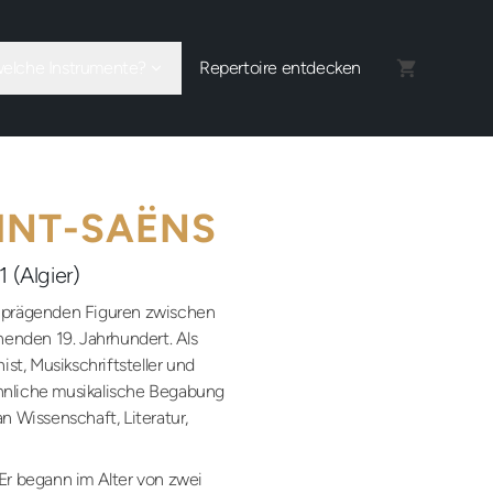
welche Instrumente?
Repertoire entdecken
INT-SAËNS
1 (Algier)
r prägenden Figuren zwischen
nden 19. Jahrhundert. Als
ist, Musikschriftsteller und
hnliche musikalische Begabung
n Wissenschaft, Literatur,
 Er begann im Alter von zwei