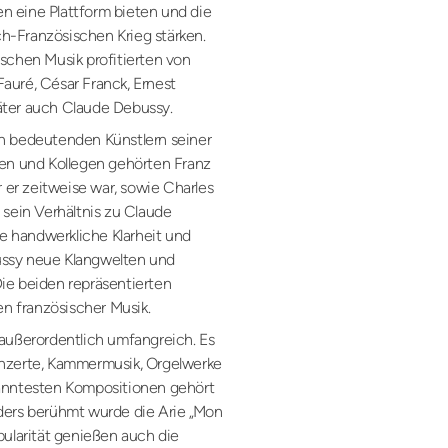
n eine Plattform bieten und die
h-Französischen Krieg stärken.
ischen Musik profitierten von
 Fauré, César Franck, Ernest
äter auch Claude Debussy.
en bedeutenden Künstlern seiner
den und Kollegen gehörten Franz
r er zeitweise war, sowie Charles
 sein Verhältnis zu Claude
 handwerkliche Klarheit und
ussy neue Klangwelten und
ie beiden repräsentierten
 französischer Musik.
 außerordentlich umfangreich. Es
onzerte, Kammermusik, Orgelwerke
kanntesten Kompositionen gehört
ders berühmt wurde die Arie „Mon
pularität genießen auch die