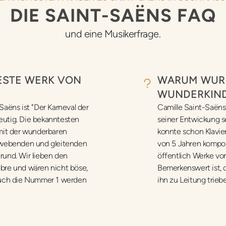
DIE SAINT-SAËNS FAQ
und eine Musikerfrage.
STE WERK VON C
WARUM WURD
WUNDERKIND
aëns ist "Der Karneval der
Camille Saint-Saëns
deutig. Die bekanntesten
seiner Entwickung s
mit der wunderbaren
konnte schon Klavier 
hwebenden und gleitenden
von 5 Jahren kompoi
und. Wir lieben den
öffentlich Werke vo
bre und wären nicht böse,
Bemerkenswert ist, d
euch die Nummer 1 werden
ihn zu Leitung trieb