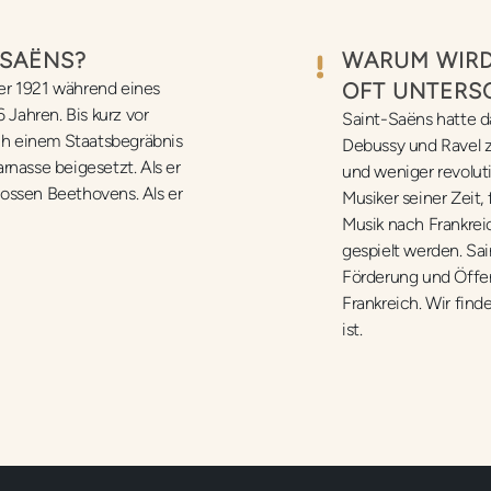
-SAËNS?
WARUM WIRD
er 1921 während eines
OFT UNTERS
 Jahren. Bis kurz vor
Saint-Saëns hatte d
ach einem Staatsbegräbnis
Debussy und Ravel zu
rnasse beigesetzt. Als er
und weniger revoluti
ossen Beethovens. Als er
Musiker seiner Zeit
Musik nach Frankrei
gespielt werden. Sai
Förderung und Öffen
Frankreich. Wir find
ist.