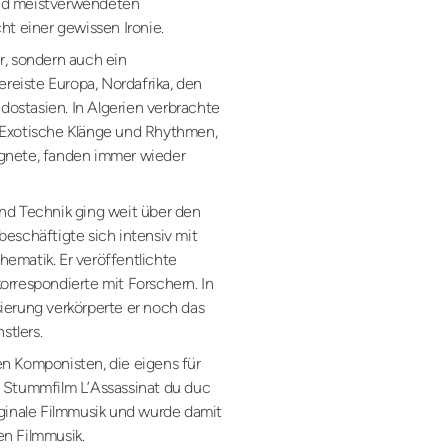
nd meistverwendeten
ht einer gewissen Ironie.
r, sondern auch ein
ereiste Europa, Nordafrika, den
ostasien. In Algerien verbrachte
 Exotische Klänge und Rhythmen,
gnete, fanden immer wieder
nd Technik ging weit über den
beschäftigte sich intensiv mit
ematik. Er veröffentlichte
orrespondierte mit Forschern. In
ierung verkörperte er noch das
stlers.
n Komponisten, die eigens für
n Stummfilm L’Assassinat du duc
iginale Filmmusik und wurde damit
en Filmmusik.