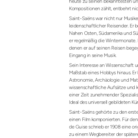
heute zu seinen bekanntesten u
Kompositionen zählt, entbehrt nic
Saint-Saëns war nicht nur Musike
leidenschaftlicher Reisender. Er b
Nahen Osten, Südamerika und Süd
er regelmäßig die Wintermonate.
denen er auf seinen Reisen bege
Eingang in seine Musik.
Sein Interesse an Wissenschaft u
Maßstab eines Hobbys hinaus. Er 
Astronomie, Archäologie und Math
wissenschaftliche Aufsätze und k
einer Zeit zunehmender Spezialis
Ideal des universell gebildeten Kün
Saint-Saëns gehörte zu den erste
einen Film komponierten. Für de
de Guise schrieb er 1908 eine or
zu einem Wegbereiter der später