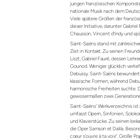
jungen französischen Komponiste
nationale Musik nach dem Deutsc
Viele spätere Größen der französ
dieser Initiative, darunter Gabriel
Chausson, Vincent d’Indy und sp
Saint-Saëns stand mit zahlreich
Zeit in Kontakt. Zu seinen Freun
Liszt, Gabriel Fauré, dessen Lehre
Gounod. Weniger glücklich verlief
Debussy. Saint-Saëns bewunderte
klassische Formen, während Deb
harmonische Freiheiten suchte. D
gewissermaßen zwei Generationen
Saint-Saëns’ Werkverzeichnis ist
umfasst Opern, Sinfonien, Solok
und Klavierstücke. Zu seinen be
die Oper Samson et Dalila. Beson
cœur s’ouvre à ta voix“. Große Po