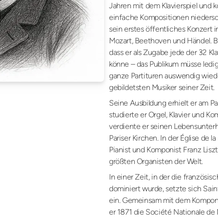
Jahren mit dem Klavierspiel und 
einfache Kompositionen niedersc
sein erstes öffentliches Konzert i
Mozart, Beethoven und Händel. 
dass er als Zugabe jede der 32 K
könne – das Publikum müsse ledig
ganze Partituren auswendig wiede
gebildetsten Musiker seiner Zeit.
Seine Ausbildung erhielt er am Pa
studierte er Orgel, Klavier und K
verdiente er seinen Lebensunterh
Pariser Kirchen. In der Église de 
Pianist und Komponist Franz Lisz
größten Organisten der Welt.
In einer Zeit, in der die französi
dominiert wurde, setzte sich Sain
ein. Gemeinsam mit dem Kompon
er 1871 die Société Nationale de 