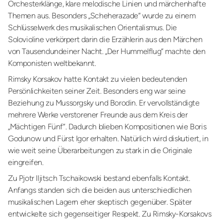
Orchesterklänge, klare melodische Linien und märchenhafte
Themen aus. Besonders „Scheherazade“ wurde zu einem
Schlüsselwerk des musikalischen Orientalismus. Die
Solovioline verkörpert darin die Erzählerin aus den Märchen
von Tausendundeiner Nacht. „Der Hummelflug“ machte den
Komponisten weltbekannt.
Rimsky Korsakov hatte Kontakt zu vielen bedeutenden
Persönlichkeiten seiner Zeit. Besonders eng war seine
Beziehung zu Mussorgsky und Borodin. Er vervollständigte
mehrere Werke verstorener Freunde aus dem Kreis der
„Mächtigen Fünf“. Dadurch blieben Kompositionen wie Boris
Godunow und Fürst Igor erhalten. Natürlich wird diskutiert, in
wie weit seine Überarbeitungen zu stark in die Originale
eingreifen.
Zu Pjotr Iljitsch Tschaikowski bestand ebenfalls Kontakt.
Anfangs standen sich die beiden aus unterschiedlichen
musikalischen Lagern eher skeptisch gegenüber. Später
entwickelte sich gegenseitiger Respekt. Zu Rimsky-Korsakovs