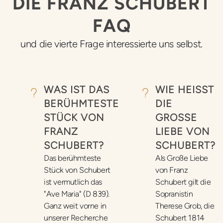
DIE FRANZ SCHUBERT
FAQ
und die vierte Frage interessierte uns selbst.
WAS IST DAS
WIE HEISST D
BERÜHMTESTE
IE G
STÜCK VON
ROSSE LI
FRANZ
EBE VON SC
SCHUBERT?
HUBERT?
Das berühmteste
Als Große Liebe
Stück von Schubert
von Franz
ist vermutlich das
Schubert gilt die
"Ave Maria" (D 839).
Sopranistin
Ganz weit vorne in
Therese Grob, die
unserer Recherche
Schubert 1814