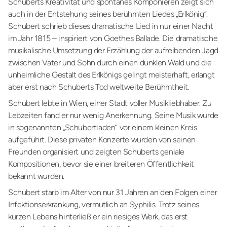
Schuberts Kreativität und spontanes Komponieren zeigt sich
auch in der Entstehung seines berühmten Liedes „Erlkönig“.
Schubert schrieb dieses dramatische Lied in nur einer Nacht
im Jahr 1815 – inspiriert von Goethes Ballade. Die dramatische
musikalische Umsetzung der Erzählung der aufreibenden Jagd
zwischen Vater und Sohn durch einen dunklen Wald und die
unheimliche Gestalt des Erlkönigs gelingt meisterhaft, erlangt
aber erst nach Schuberts Tod weltweite Berühmtheit.
Schubert lebte in Wien, einer Stadt voller Musikliebhaber. Zu
Lebzeiten fand er nur wenig Anerkennung. Seine Musik wurde
in sogenannten „Schubertiaden“ vor einem kleinen Kreis
aufgeführt. Diese privaten Konzerte wurden von seinen
Freunden organisiert und zeigten Schuberts geniale
Kompositionen, bevor sie einer breiteren Öffentlichkeit
bekannt wurden.
Schubert starb im Alter von nur 31 Jahren an den Folgen einer
Infektionserkrankung, vermutlich an Syphilis. Trotz seines
kurzen Lebens hinterließ er ein riesiges Werk, das erst