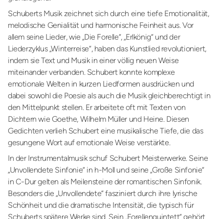
Schuberts Musik zeichnet sich durch eine tiefe Emotionalität,
melodische Genialität und harmonische Feinheit aus. Vor
allem seine Lieder, wie „Die Forelle“, „Erlkönig“ und der
Liederzyklus „Winterreise“, haben das Kunstlied revolutioniert,
indem sie Text und Musik in einer völlig neuen Weise
miteinander verbanden. Schubert konnte komplexe
emotionale Welten in kurzen Liedformen ausdrücken und
dabei sowohl die Poesie als auch die Musik gleichberechtigt in
den Mittelpunkt stellen. Er arbeitete oft mit Texten von
Dichtern wie Goethe, Wilhelm Müller und Heine. Diesen
Gedichten verlieh Schubert eine musikalische Tiefe, die das
gesungene Wort auf emotionale Weise verstärkte.
In der Instrumentalmusik schuf Schubert Meisterwerke. Seine
„Unvollendete Sinfonie“ in h-Moll und seine „Große Sinfonie“
in C-Dur gelten als Meilensteine der romantischen Sinfonik.
Besonders die „Unvollendete“ fasziniert durch ihre lyrische
Schönheit und die dramatische Intensität, die typisch für
Schuberts spätere Werke sind. Sein „Forellenquintett“ gehört