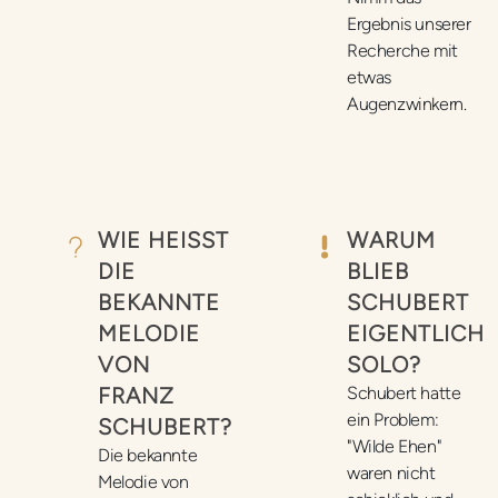
Ergebnis unserer
Recherche mit
etwas
Augenzwinkern.
WIE HEISST D
WARUM
IE B
BLIEB
EKANNTE M
SCHUBERT
ELODIE V
EIGENTLICH
ON F
SOLO?
RANZ S
Schubert hatte
ein Problem:
CHUBERT?
"Wilde Ehen"
Die bekannte
waren nicht
Melodie von