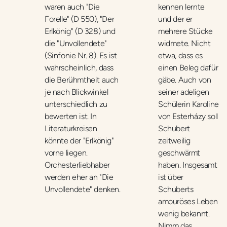
waren auch "Die
kennen lernte
Forelle" (D 550), "Der
und der er
Erlkönig" (D 328) und
mehrere Stücke
die "Unvollendete"
widmete. Nicht
(Sinfonie Nr. 8). Es ist
etwa, dass es
wahrscheinlich, dass
einen Beleg dafür
die Berühmtheit auch
gäbe. Auch von
je nach Blickwinkel
seiner adeligen
unterschiedlich zu
Schülerin Karoline
bewerten ist. In
von Esterházy soll
Literaturkreisen
Schubert
könnte der "Erlkönig"
zeitweilig
vorne liegen.
geschwärmt
Orchesterliebhaber
haben. Insgesamt
werden eher an "Die
ist über
Unvollendete" denken.
Schuberts
amouröses Leben
wenig bekannt.
Nimm das