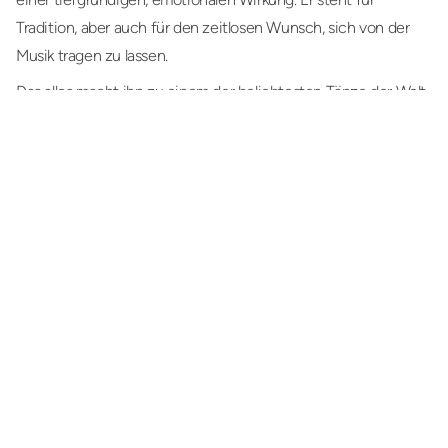
Tradition, aber auch für den zeitlosen Wunsch, sich von der
Musik tragen zu lassen.
Das alles macht ihn zu einem der beliebtesten Tänze der Welt.
DIE POLKA - EIN BAUERNTANZ BEEINFLUSST
WELTWEIT UNTERSCHIEDLICHE MUSIK-GENRES
Die Polka ist ein lebhafter Tanz im 2/4-Takt, der seinen
Ursprung im frühen 19. Jahrhundert in Böhmen (heutiges
Tschechien) hat. Der Begriff „Polka“ leitet sich vermutlich vom
tschechischen Wort „půlka“ ab, was „Hälfte“ bedeutet – ein
Hinweis auf die halben Schritte, die den Tanz ausmachen.
Einer Legende nach soll eine junge Bäuerin um 1830 den Tanz
erstmals improvisiert haben. Rasch entwickelte sich die Polka
zu einem beliebten Gesellschaftstanz in Mitteleuropa.