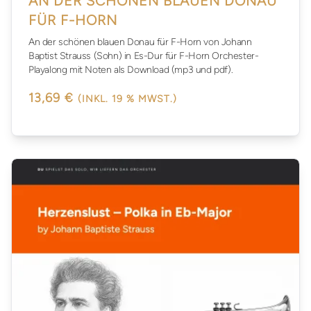
AN DER SCHÖNEN BLAUEN DONAU
FÜR F-HORN
An der schönen blauen Donau für F-Horn von Johann
Baptist Strauss (Sohn) in Es-Dur für F-Horn Orchester-
Playalong mit Noten als Download (mp3 und pdf).
13,69 €
(INKL. 19 % MWST.)