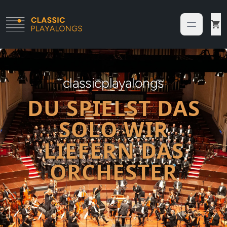
classicplayalongs
DU SPIELST DAS
SOLO WIR
LIEFERN DAS
ORCHESTER