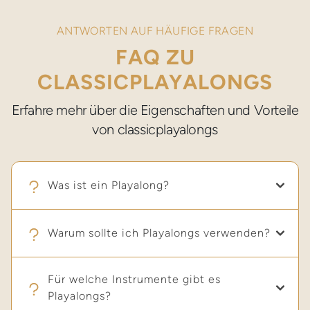
ANTWORTEN AUF HÄUFIGE FRAGEN
FAQ ZU
CLASSICPLAYALONGS
Erfahre mehr über die Eigenschaften und Vorteile
von classicplayalongs
Was ist ein Playalong?
Warum sollte ich Playalongs verwenden?
Ein Playalong ist eine Musikaufnahme, bei der ein Instrument
fehlt, sodass Musiker dazu spielen und üben können. Es dient
als Begleitung, ähnlich wie eine Karaoke-Version für
Instrumentalisten oder Sänger. Die classicplayalongs sind auf
Für welche Instrumente gibt es
Du hast mehr Spaß beim Musizieren und wirst schneller
Holzblas-. Blechblas- und Streichinstrumente fokussiert, um
Playalongs?
besser. Playlongs helfen beim Üben, beim Timing und
Musikern die Möglichkeit zu geben als Solist mit einem ganzen