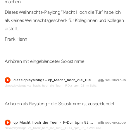
machen.
Dieses Weihnachts-Playlong “Macht Hoch die Tür” habe ich
als kleines Weihnachtsgeschenk für Kolleginnen und Kollegen
erstellt.
Frank Henn
Anhören mit eingeblendeter Solostimme
classicplayalongs
·
cp_Macht_hoch_die_Tuer_-_F-Dur_bpm_92_mit Solist
Anhören als Playalong - die Solostimme ist ausgeblendet
classicplayalongs
·
cp_Macht_hoch_die_Tuer_-_F-Dur_bpm_92_PLAYALONG