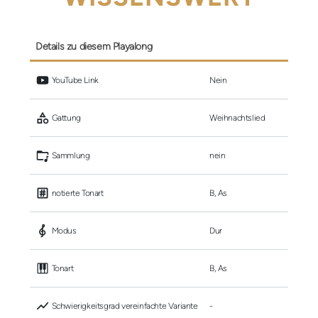
Details zu diesem Playalong
 YouTube Link
Nein
 Gattung
Weihnachtslied
 Sammlung
nein
 notierte Tonart
B, As
 Modus
Dur
 Tonart
B, As
 Schwierigkeitsgrad vereinfachte Variante
-