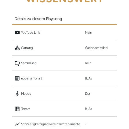
Details zu diesem Playalong
 YouTube Link
Nein
 Gattung
Weihnachtslied
 Sammlung
nein
 notierte Tonart
B, As
 Modus
Dur
 Tonart
B, As
 Schwierigkeitsgrad vereinfachte Variante
-