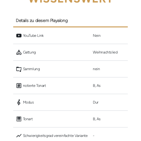
Details zu diesem Playalong
 YouTube Link
Nein
 Gattung
Weihnachtslied
 Sammlung
nein
 notierte Tonart
B, As
 Modus
Dur
 Tonart
B, As
 Schwierigkeitsgrad vereinfachte Variante
-