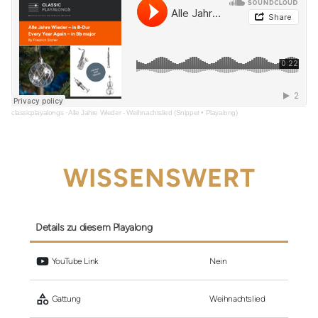
classicplayalongs
·
Alle Jahre Wieder - Weihnachtslied (Snippet • Playalong)
WISSENSWERT
Details zu diesem Playalong
 YouTube Link
Nein
 Gattung
Weihnachtslied