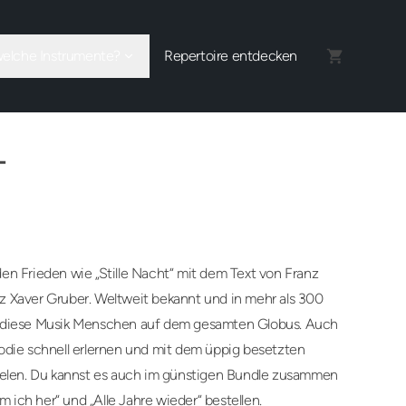
welche Instrumente?
Repertoire entdecken
T
en Frieden wie „Stille Nacht“ mit dem Text von Franz
z Xaver Gruber. Weltweit bekannt und in mehr als 300
t diese Musik Menschen auf dem gesamten Globus. Auch
odie schnell erlernen und mit dem üppig besetzten
pielen. Du kannst es auch im günstigen Bundle zusammen
ich her“ und „Alle Jahre wieder“ bestellen.