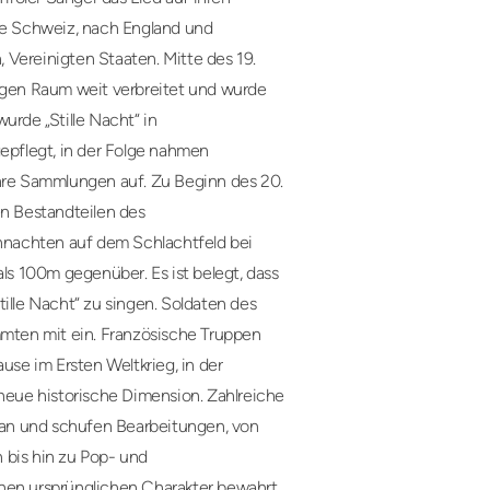
die Schweiz, nach England und
, Vereinigten Staaten. Mitte des 19.
higen Raum weit verbreitet und wurde
rde „Stille Nacht“ in
pflegt, in der Folge nahmen
ihre Sammlungen auf. Zu Beginn des 20.
en Bestandteilen des
nachten auf dem Schlachtfeld bei
als 100m gegenüber. Es ist belegt, dass
le Nacht“ zu singen. Soldaten des
mmten mit ein. Französische Truppen
se im Ersten Weltkrieg, in der
 neue historische Dimension. Zahlreiche
an und schufen Bearbeitungen, von
 bis hin zu Pop- und
einen ursprünglichen Charakter bewahrt.