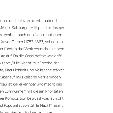
hte und hat sich als international
16 der Salzburger Hilfspriester Joseph
Unsicherheit nach den Napoleonischen
z Xaver Gruber (1787-1863) schrieb zu
ber führten das Werk erstmals zu einem
g auf. Da die Orgel defekt war, griff
 zählt „Stille Nacht“ zur Epoche der
e, Natürlichkeit und Volksnähe stärker
Gruber auf musikalische Verzierungen
fbau ist klar erkennbar und macht das
en „Ohrwürmer“ mit diesen Prioritäten
er Komposition bewusst war, ist nicht
d Popularität von „Stille Nacht“ rasant.
roler Sänger das Lied auf ihren