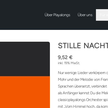
Über Playalongs
Über uns
Für 
STILLE NACH
9,52 €
inkl. 19% MwSt.
Nur wenige Lieder verkörpern d
Mohr und der Melodie von Fran
Sprachen übersetzt, verbinde
als Anfänger kannst Du die Mel
classicplayalongs Orchester s
mit „Vom Himmel hoch, da komm 