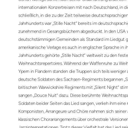
internationalen Konzertreisen mit nach Deutschland, in 
schließlich, in die zu der Zeit teilweise deutschsprachigen
Jahrhunderts war „Stille Nacht“ bereits im deutschsprac
zunehmend in Gesangsbüchern abgedruckt. In den USA wu
deutschstämmigen Gemeinden als Standard im Liedgut ge
amerikanische Verlage es auch in englischer Sprache in 
Jahrhunderts gehörte „Stille Nacht“ weltweit zu den fest
Weihnachtsrepertoires. Während der Waffenruhe zu Weih
Ypern in Flandern standen die Truppen sich teils weniger 
deutsche Soldaten des Sachsen-Regiments begannen „Stil
britischen Warwickshire Regiments mit „Silent Night“ sti
sangen „Douce Nuit“ dazu. Diese berühmte Weihnachtspau
Soldaten beider Seiten das Lied sangen, verlieh ihm eine
Komponisten, Arrangeure und Chöre nahmen sich seiner 
klassischen Chorarrangements über orchestrale Versionen
Jazzinterpretationen. Trotz dieser Vielfalt hat das Lied s