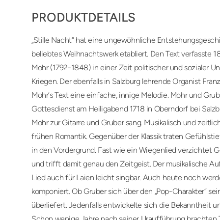
PRODUKTDETAILS
„Stille Nacht“ hat eine ungewöhnliche Entstehungsgeschic
beliebtes Weihnachtswerk etabliert. Den Text verfasste 18
Mohr (1792-1848) in einer Zeit politischer und sozialer 
Kriegen. Der ebenfalls in Salzburg lehrende Organist Fran
Mohr‘s Text eine einfache, innige Melodie. Mohr und Gru
Gottesdienst am Heiligabend 1718 in Oberndorf bei Salzbur
Mohr zur Gitarre und Gruber sang. Musikalisch und zeitlich
frühen Romantik. Gegenüber der Klassik traten Gefühlstief
in den Vordergrund. Fast wie ein Wiegenlied verzichtet 
und trifft damit genau den Zeitgeist. Der musikalische Au
Lied auch für Laien leicht singbar. Auch heute noch werd
komponiert. Ob Gruber sich über den „Pop-Charakter“ sein
überliefert. Jedenfalls entwickelte sich die Bekanntheit un
Schon wenige Jahre nach seiner Uraufführung brachten Ti