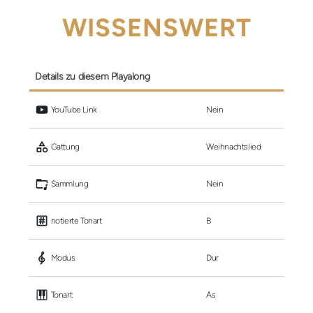
WISSENSWERT
Details zu diesem Playalong
 YouTube Link
Nein
 Gattung
Weihnachtslied
 Sammlung
Nein
 notierte Tonart
B
 Modus
Dur
 Tonart
As