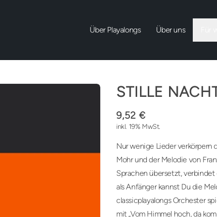
Über Playalongs
Über uns
Für 
STILLE NACH
9,52 €
inkl. 19% MwSt.
Nur wenige Lieder verkörpern d
Mohr und der Melodie von Fran
Sprachen übersetzt, verbinde
als Anfänger kannst Du die Mel
classicplayalongs Orchester s
mit „Vom Himmel hoch, da komm 