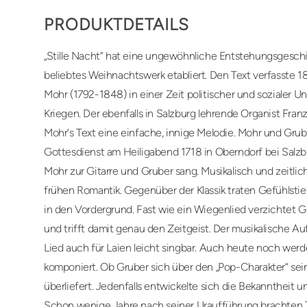
PRODUKTDETAILS
„Stille Nacht“ hat eine ungewöhnliche Entstehungsgeschic
beliebtes Weihnachtswerk etabliert. Den Text verfasste 18
Mohr (1792-1848) in einer Zeit politischer und sozialer 
Kriegen. Der ebenfalls in Salzburg lehrende Organist Fran
Mohr‘s Text eine einfache, innige Melodie. Mohr und Gru
Gottesdienst am Heiligabend 1718 in Oberndorf bei Salzbur
Mohr zur Gitarre und Gruber sang. Musikalisch und zeitlich
frühen Romantik. Gegenüber der Klassik traten Gefühlstief
in den Vordergrund. Fast wie ein Wiegenlied verzichtet 
und trifft damit genau den Zeitgeist. Der musikalische Au
Lied auch für Laien leicht singbar. Auch heute noch werd
komponiert. Ob Gruber sich über den „Pop-Charakter“ sein
überliefert. Jedenfalls entwickelte sich die Bekanntheit un
Schon wenige Jahre nach seiner Uraufführung brachten Ti