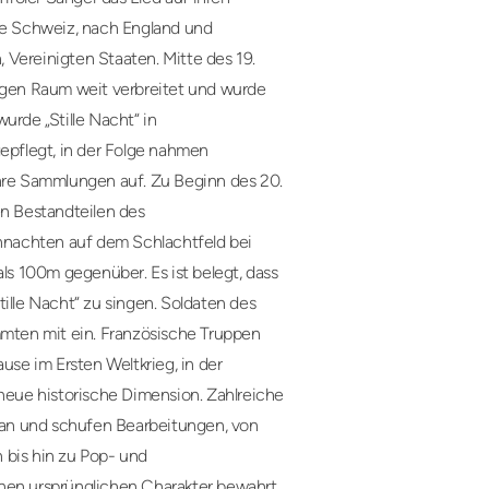
die Schweiz, nach England und
, Vereinigten Staaten. Mitte des 19.
higen Raum weit verbreitet und wurde
rde „Stille Nacht“ in
pflegt, in der Folge nahmen
ihre Sammlungen auf. Zu Beginn des 20.
en Bestandteilen des
nachten auf dem Schlachtfeld bei
als 100m gegenüber. Es ist belegt, dass
le Nacht“ zu singen. Soldaten des
mmten mit ein. Französische Truppen
se im Ersten Weltkrieg, in der
 neue historische Dimension. Zahlreiche
an und schufen Bearbeitungen, von
 bis hin zu Pop- und
einen ursprünglichen Charakter bewahrt.