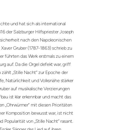
hte und hat sich als international
16 der Salzburger Hilfspriester Joseph
Unsicherheit nach den Napoleonischen
z Xaver Gruber (1787-1863) schrieb zu
ber führten das Werk erstmals zu einem
g auf. Da die Orgel defekt war, griff
 zählt „Stille Nacht“ zur Epoche der
e, Natürlichkeit und Volksnähe stärker
Gruber auf musikalische Verzierungen
fbau ist klar erkennbar und macht das
en „Ohrwürmer“ mit diesen Prioritäten
er Komposition bewusst war, ist nicht
d Popularität von „Stille Nacht“ rasant.
roler Sänger das Lied auf ihren