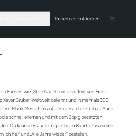
welche Instrumente?
Repertoire entdecken
T
en Frieden wie „Stille Nacht“ mit dem Text von Franz
z Xaver Gruber. Weltweit bekannt und in mehr als 300
t diese Musik Menschen auf dem gesamten Globus. Auch
odie schnell erlernen und mit dem üppig besetzten
pielen. Du kannst es auch im günstigen Bundle zusammen
ich her“ und „Alle Jahre wieder“ bestellen.