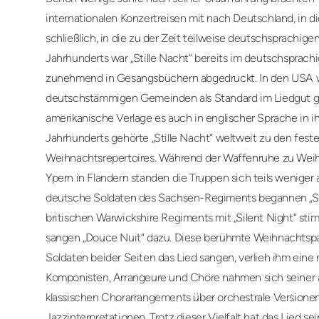
internationalen Konzertreisen mit nach Deutschland, in 
schließlich, in die zu der Zeit teilweise deutschsprachigen
Jahrhunderts war „Stille Nacht“ bereits im deutschsprac
zunehmend in Gesangsbüchern abgedruckt. In den USA wu
deutschstämmigen Gemeinden als Standard im Liedgut ge
amerikanische Verlage es auch in englischer Sprache in 
Jahrhunderts gehörte „Stille Nacht“ weltweit zu den fest
Weihnachtsrepertoires. Während der Waffenruhe zu Weih
Ypern in Flandern standen die Truppen sich teils weniger 
deutsche Soldaten des Sachsen-Regiments begannen „Stil
britischen Warwickshire Regiments mit „Silent Night“ sti
sangen „Douce Nuit“ dazu. Diese berühmte Weihnachtspau
Soldaten beider Seiten das Lied sangen, verlieh ihm eine
Komponisten, Arrangeure und Chöre nahmen sich seiner 
klassischen Chorarrangements über orchestrale Versionen
Jazzinterpretationen. Trotz dieser Vielfalt hat das Lied s