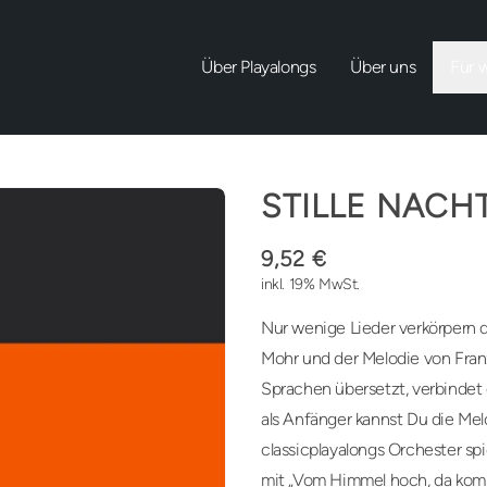
Über Playalongs
Über uns
Für 
STILLE NACH
9,52 €
inkl. 19% MwSt.
Nur wenige Lieder verkörpern d
Mohr und der Melodie von Fran
Sprachen übersetzt, verbinde
als Anfänger kannst Du die Mel
classicplayalongs Orchester s
mit „Vom Himmel hoch, da komm 