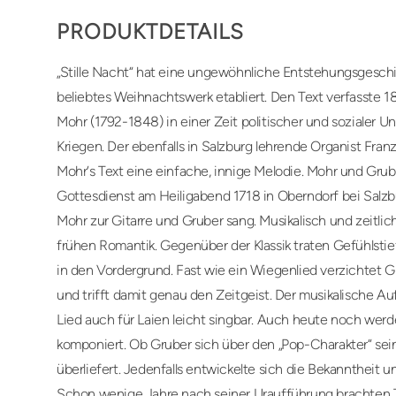
PRODUKTDETAILS
„Stille Nacht“ hat eine ungewöhnliche Entstehungsgeschic
beliebtes Weihnachtswerk etabliert. Den Text verfasste 18
Mohr (1792-1848) in einer Zeit politischer und sozialer 
Kriegen. Der ebenfalls in Salzburg lehrende Organist Fran
Mohr‘s Text eine einfache, innige Melodie. Mohr und Gru
Gottesdienst am Heiligabend 1718 in Oberndorf bei Salzbur
Mohr zur Gitarre und Gruber sang. Musikalisch und zeitlich
frühen Romantik. Gegenüber der Klassik traten Gefühlstief
in den Vordergrund. Fast wie ein Wiegenlied verzichtet 
und trifft damit genau den Zeitgeist. Der musikalische Au
Lied auch für Laien leicht singbar. Auch heute noch werd
komponiert. Ob Gruber sich über den „Pop-Charakter“ sein
überliefert. Jedenfalls entwickelte sich die Bekanntheit un
Schon wenige Jahre nach seiner Uraufführung brachten Ti