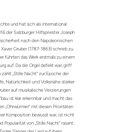
hte und hat sich als international
16 der Salzburger Hilfspriester Joseph
Unsicherheit nach den Napoleonischen
z Xaver Gruber (1787-1863) schrieb zu
ber führten das Werk erstmals zu einem
g auf. Da die Orgel defekt war, griff
 zählt „Stille Nacht“ zur Epoche der
e, Natürlichkeit und Volksnähe stärker
Gruber auf musikalische Verzierungen
fbau ist klar erkennbar und macht das
en „Ohrwürmer“ mit diesen Prioritäten
er Komposition bewusst war, ist nicht
d Popularität von „Stille Nacht“ rasant.
roler Sänger das Lied auf ihren