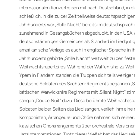
internationalen Konzertreisen mit nach Deutschland, in 
schließlich, in die zu der Zeit teilweise deutschsprachigen
Jahrhunderts war „Stille Nacht“ bereits im deutschsprac
zunehmend in Gesangsbüchern abgedruckt. In den USA wu
deutschstämmigen Gemeinden als Standard im Liedgut ge
amerikanische Verlage es auch in englischer Sprache in 
Jahrhunderts gehörte „Stille Nacht“ weltweit zu den fest
Weihnachtsrepertoires. Während der Waffenruhe zu Weih
Ypern in Flandern standen die Truppen sich teils weniger 
deutsche Soldaten des Sachsen-Regiments begannen „Stil
britischen Warwickshire Regiments mit „Silent Night“ sti
sangen „Douce Nuit“ dazu. Diese berühmte Weihnachtspau
Soldaten beider Seiten das Lied sangen, verlieh ihm eine
Komponisten, Arrangeure und Chöre nahmen sich seiner 
klassischen Chorarrangements über orchestrale Versionen
Jazzinterpretationen. Trotz dieser Vielfalt hat das Lied s