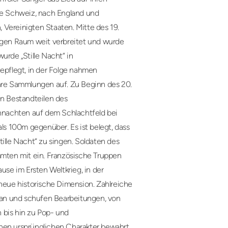
die Schweiz, nach England und
, Vereinigten Staaten. Mitte des 19.
higen Raum weit verbreitet und wurde
rde „Stille Nacht“ in
pflegt, in der Folge nahmen
ihre Sammlungen auf. Zu Beginn des 20.
en Bestandteilen des
nachten auf dem Schlachtfeld bei
als 100m gegenüber. Es ist belegt, dass
le Nacht“ zu singen. Soldaten des
mmten mit ein. Französische Truppen
se im Ersten Weltkrieg, in der
 neue historische Dimension. Zahlreiche
an und schufen Bearbeitungen, von
 bis hin zu Pop- und
einen ursprünglichen Charakter bewahrt.