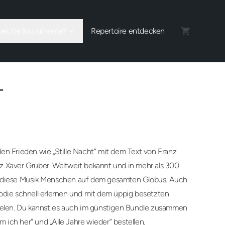
welche Instrumente?
Repertoire entdecken
T
en Frieden wie „Stille Nacht“ mit dem Text von Franz
z Xaver Gruber. Weltweit bekannt und in mehr als 300
t diese Musik Menschen auf dem gesamten Globus. Auch
odie schnell erlernen und mit dem üppig besetzten
pielen. Du kannst es auch im günstigen Bundle zusammen
ich her“ und „Alle Jahre wieder“ bestellen.