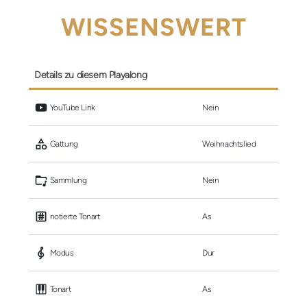
WISSENSWERT
Details zu diesem Playalong
 YouTube Link
Nein
 Gattung
Weihnachtslied
 Sammlung
Nein
 notierte Tonart
As
 Modus
Dur
 Tonart
As