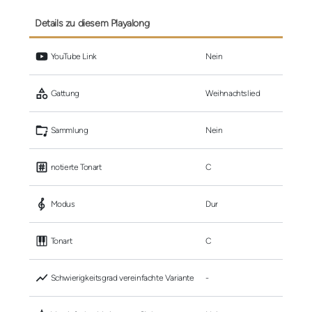
Details zu diesem Playalong
 YouTube Link
Nein
 Gattung
Weihnachtslied
 Sammlung
Nein
 notierte Tonart
C
 Modus
Dur
 Tonart
C
 Schwierigkeitsgrad vereinfachte Variante
-