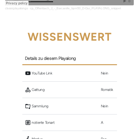
classicplayalongs
·
cp_Offenbach_J_-_Barcarolle_bpm50_D-Dur_PLAYALONG_snippet
WISSENSWERT
Details zu diesem Playalong
 YouTube Link
Nein
 Gattung
Romatik
 Sammlung
Nein
 notierte Tonart
A