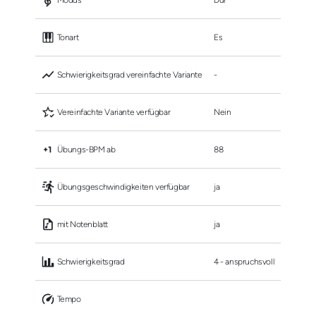
 Modus
Dur
 Tonart
Es
 Schwierigkeitsgrad vereinfachte Variante
-
 Vereinfachte Variante verfügbar
Nein
 Übungs-BPM ab
88
 Übungsgeschwindigkeiten verfügbar
ja
 mit Notenblatt
ja
 Schwierigkeitsgrad
4 - anspruchsvoll
 Tempo