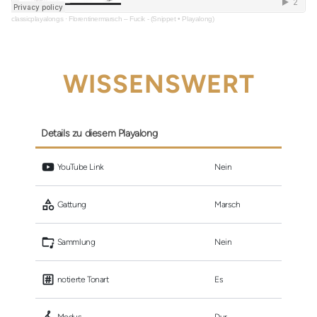
classicplayalongs
·
Florentinermarsch – Fucik - (Snippet • Playalong)
WISSENSWERT
Details zu diesem Playalong
 YouTube Link
Nein
 Gattung
Marsch
 Sammlung
Nein
 notierte Tonart
Es