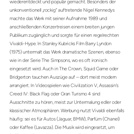
wiederentdeckt und populär gemacht. Besonders der
unkonventionell „rockig“ auftretende Nigel Kennedys
machte das Werk mit seiner Aufnahme 1989 und
anschließenden Konzertreisen einem breiten jungen
Publikum zugänglich und sorgte für einen regelrechten
Vivaldi-Hype. In Stanley Kubricks Film Barry Lyndon
(1975) untermalt das Werk dramatische Szenen, ebenso
wie in der Serie The Simpsons, wo es oft ironisch
eingesetzt wird. Auch in The Crown, Squid Game oder
Bridgerton tauchen Auszüge auf – dort meist modern
arrangiert. In Videospielen wie Civilization V, Assassin’s
Creed IV: Black Flag oder Gran Turismo 4 sind
Ausschnitte zu hören, meist zur Untermalung edler oder
klassischer Atmosphären. Werbung nutzt Vivaldi ebenfalls
häufig: sei es für Autos (Jaguar, BMW), Parfüm (Chanel)
oder Kaffee (Lavazza). Die Musik wird eingesetzt, um