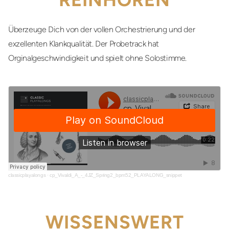
Überzeuge Dich von der vollen Orchestrierung und der
exzellenten Klankqualität. Der Probetrack hat
Orginalgeschwindigkeit und spielt ohne Solostimme.
classicplayalongs
·
cp_Vivaldi_A_-_4JZ_Spring2_bpm52_PLAYALONG_snippet
WISSENSWERT