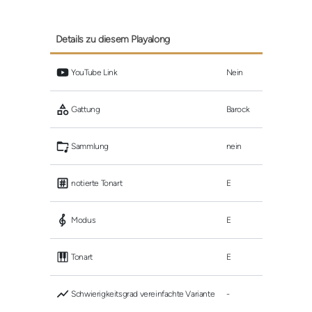
Details zu diesem Playalong
 YouTube Link
Nein
 Gattung
Barock
 Sammlung
nein
 notierte Tonart
E
 Modus
E
 Tonart
E
 Schwierigkeitsgrad vereinfachte Variante
-