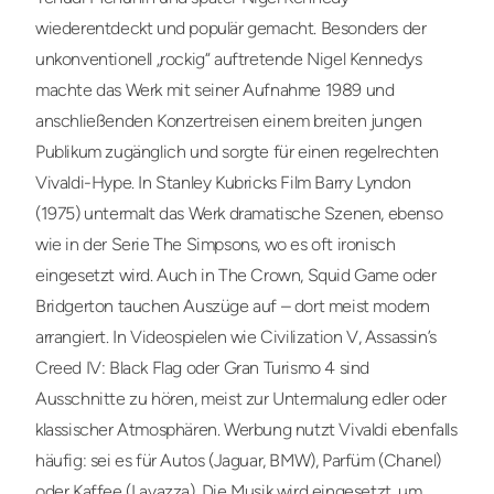
wiederentdeckt und populär gemacht. Besonders der
unkonventionell „rockig“ auftretende Nigel Kennedys
machte das Werk mit seiner Aufnahme 1989 und
anschließenden Konzertreisen einem breiten jungen
Publikum zugänglich und sorgte für einen regelrechten
Vivaldi-Hype. In Stanley Kubricks Film Barry Lyndon
(1975) untermalt das Werk dramatische Szenen, ebenso
wie in der Serie The Simpsons, wo es oft ironisch
eingesetzt wird. Auch in The Crown, Squid Game oder
Bridgerton tauchen Auszüge auf – dort meist modern
arrangiert. In Videospielen wie Civilization V, Assassin’s
Creed IV: Black Flag oder Gran Turismo 4 sind
Ausschnitte zu hören, meist zur Untermalung edler oder
klassischer Atmosphären. Werbung nutzt Vivaldi ebenfalls
häufig: sei es für Autos (Jaguar, BMW), Parfüm (Chanel)
oder Kaffee (Lavazza). Die Musik wird eingesetzt, um