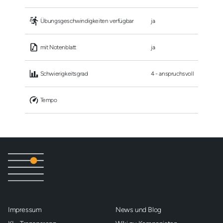
 Übungsgeschwindigkeiten verfügbar
ja
 mit Notenblatt
ja
 Schwierigkeitsgrad
4 - anspruchsvoll
 Tempo
Impressum
News und Blog