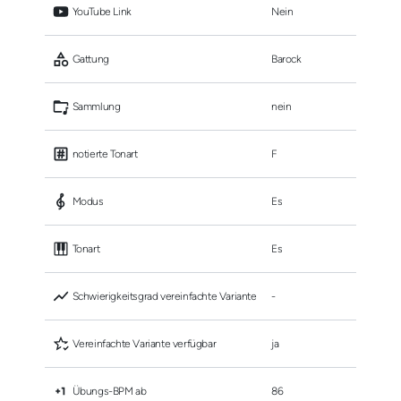
 YouTube Link
Nein
 Gattung
Barock
 Sammlung
nein
 notierte Tonart
F
 Modus
Es
 Tonart
Es
 Schwierigkeitsgrad vereinfachte Variante
-
 Vereinfachte Variante verfügbar
ja
 Übungs-BPM ab
86