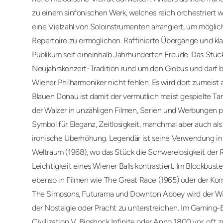
zu einem sinfonischen Werk, welches reich orchestriert 
eine Vielzahl von Soloinstrumenten arrangiert, um möglic
Repertoire zu ermöglichen. Raffinierte Übergänge und kl
Publikum seit eineinhalb Jahrhunderten Freude. Das Stück
Neujahrskonzert-Tradition rund um den Globus und darf
Wiener Philharmoniker nicht fehlen. Es wird dort zumeist
Blauen Donau ist damit der vermutlich meist gespielte Tanz
der Walzer in unzähligen Filmen, Serien und Werbungen pr
Symbol für Eleganz, Zeitlosigkeit, manchmal aber auch a
ironische Überhöhung. Legendär ist seine Verwendung in
Weltraum (1968), wo das Stück die Schwerelosigkeit der R
Leichtigkeit eines Wiener Balls kontrastiert. Im Blockbuste
ebenso in Filmen wie The Great Race (1965) oder der Kom
The Simpsons, Futurama und Downton Abbey wird der Wa
der Nostalgie oder Pracht zu unterstreichen. Im Gaming
Civilization V, Bioshock Infinite oder Anno 1800 vor, oft