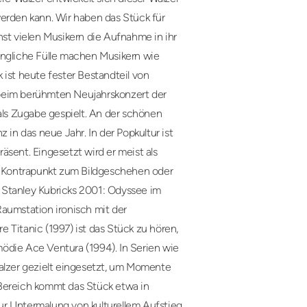
werden kann. Wir haben das Stück für
hst vielen Musikern die Aufnahme in ihr
angliche Fülle machen Musikern wie
 ist heute fester Bestandteil von
 beim berühmten Neujahrskonzert der
 als Zugabe gespielt. An der schönen
 in das neue Jahr. In der Popkultur ist
äsent. Eingesetzt wird er meist als
ls Kontrapunkt zum Bildgeschehen oder
 Stanley Kubricks 2001: Odyssee im
aumstation ironisch mit der
re Titanic (1997) ist das Stück zu hören,
ödie Ace Ventura (1994). In Serien wie
lzer gezielt eingesetzt, um Momente
-Bereich kommt das Stück etwa in
 zur Untermalung von kulturellem Aufstieg