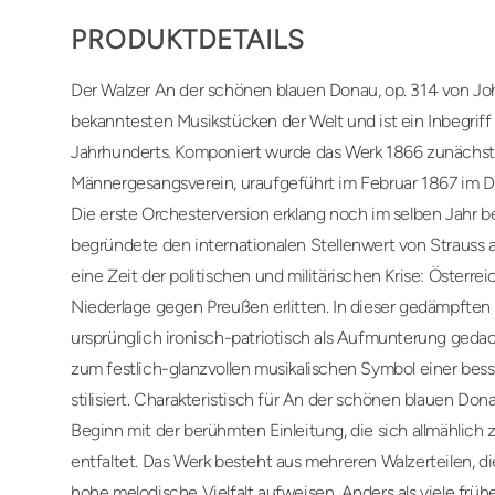
PRODUKTDETAILS
Der Walzer An der schönen blauen Donau, op. 314 von Jo
bekanntesten Musikstücken der Welt und ist ein Inbegriff 
Jahrhunderts. Komponiert wurde das Werk 1866 zunächst 
Männergesangsverein, uraufgeführt im Februar 1867 im Di
Die erste Orchesterversion erklang noch im selben Jahr be
begründete den internationalen Stellenwert von Strauss al
eine Zeit der politischen und militärischen Krise: Österr
Niederlage gegen Preußen erlitten. In dieser gedämpfte
ursprünglich ironisch-patriotisch als Aufmunterung gedac
zum festlich-glanzvollen musikalischen Symbol einer bess
stilisiert. Charakteristisch für An der schönen blauen Dona
Beginn mit der berühmten Einleitung, die sich allmählic
entfaltet. Das Werk besteht aus mehreren Walzerteilen, 
hohe melodische Vielfalt aufweisen. Anders als viele früh