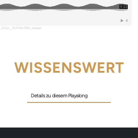
au_D-Dur__PLAYALONG_snippet
WISSENSWERT
Details zu diesem Playalong