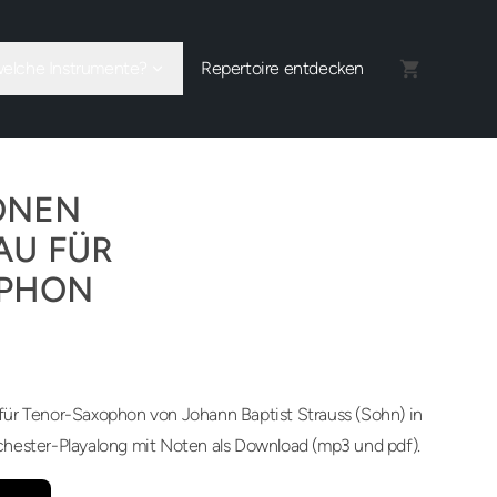
welche Instrumente?
Repertoire entdecken
ÖNEN
AU FÜR
OPHON
ür Tenor-Saxophon von Johann Baptist Strauss (Sohn) in
hester-Playalong mit Noten als Download (mp3 und pdf).