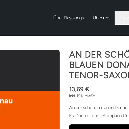
Über Playalongs
Über uns
Für 
AN DER SCH
BLAUEN DON
TENOR-SAX
13,69 €
inkl. 19% MwSt.
An der schönen blauen Donau f
Es-Dur für Tenor-Saxophon Orc