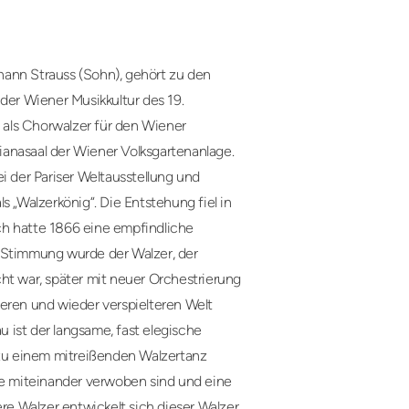
hann Strauss (Sohn), gehört zu den
der Wiener Musikkultur des 19.
als Chorwalzer für den Wiener
anasaal der Wiener Volksgartenanlage.
i der Pariser Weltausstellung und
s „Walzerkönig“. Die Entstehung fiel in
eich hatte 1866 eine empfindliche
n Stimmung wurde der Walzer, der
ht war, später mit neuer Orchestrierung
eren und wieder verspielteren Welt
u ist der langsame, fast elegische
h zu einem mitreißenden Walzertanz
die miteinander verwoben sind und eine
ere Walzer entwickelt sich dieser Walzer