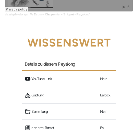
classicplayalongs
·
Te Deum – Charpentier - (Snippet • Playalong)
WISSENSWERT
Details zu diesem Playalong
 YouTube Link
Nein
 Gattung
Barock
 Sammlung
Nein
 notierte Tonart
Es