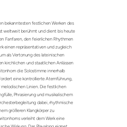
n bekanntesten festlichen Werken des
st weltweit berühmt und dient bis heute
llen Fanfaren, den feierlichen Rhythmen
rk einen repräsentativen und zugleich
um als Vertonung des lateinischen
 kirchlichen und staatlichen Anlässen
itonhorn die Solostimme innerhalb
fordert eine kontrollierte Atemführung,
 melodischen Linien. Die festlichen
gfülle, Phrasierung und musikalischem
Orchesterbegleitung dabei, rhythmische
nem größeren Klangkörper zu
aritonhorns verleiht dem Werk eine
lische Wirkung. Das Playalong eignet