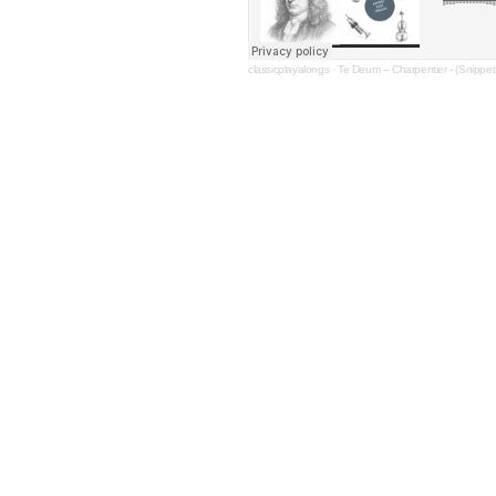
classicplayalongs
·
Te Deum – Charpentier - (Snippet