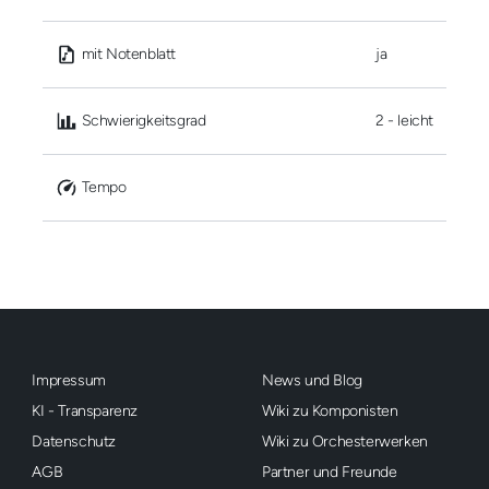
 mit Notenblatt
ja
 Schwierigkeitsgrad
2 - leicht
 Tempo
Impressum
News und Blog
KI - Transparenz
Wiki zu Komponisten
Datenschutz
Wiki zu Orchesterwerken
AGB
Partner und Freunde