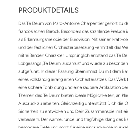
PRODUKTDETAILS
Das Te Deum von Marc-Antoine Charpentier gehört zu de
französischen Barock. Besonders das strahlende Prélude i
als Erkennungsmelodie der Eurovision. Mit seinen kraftvo
und der festlichen Orchesterbesetzung vermittelt das We
mitreißenden Charakter. Ursprünglich entstand das Te De
Lobgesangs „Te Deum laudamus“ und wurde zu besonderen
aufgeführt. In dieser Fassung übernimmst Du mit dem Bar
eines vollständig arrangierten Orchestersatzes. Das Werk 
eine sichere Tonbildung und eine saubere Artikulation der
Themen des Te Deum bieten ideale Möglichkeiten, an Klan
Ausdruck zu arbeiten. Gleichzeitig unterstützt Dich die 
Sicherheit zu entwickeln und Dein Zusammenspiel mit ei
verbessern. Der warme, runde und tragfähige Klang des B
besondere Tiefe und sorgt für eine eindrucksvolle musika