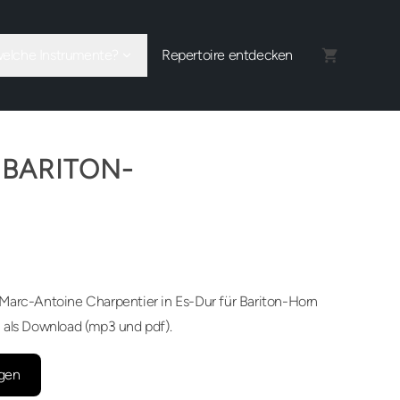
welche Instrumente?
Repertoire entdecken
 BARITON-
Marc-Antoine Charpentier in Es-Dur für Bariton-Horn
 als Download (mp3 und pdf).
gen