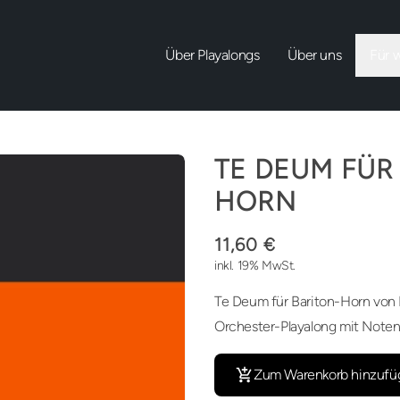
Über Playalongs
Über uns
Für 
TE DEUM FÜR
HORN
11,60 €
inkl. 19% MwSt.
Te Deum für Bariton-Horn von 
Orchester-Playalong mit Noten
Zum Warenkorb hinzufü