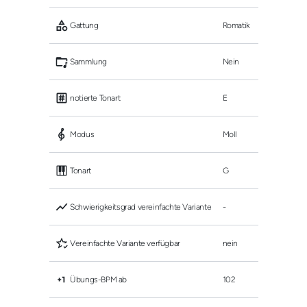
 Gattung
Romatik
 Sammlung
Nein
 notierte Tonart
E
 Modus
Moll
 Tonart
G
 Schwierigkeitsgrad vereinfachte Variante
-
 Vereinfachte Variante verfügbar
nein
 Übungs-BPM ab
102