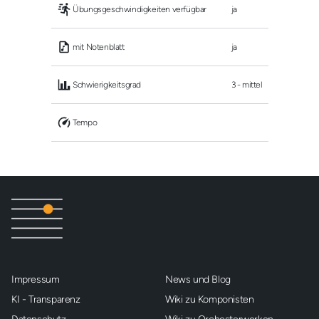
 Übungsgeschwindigkeiten verfügbar
ja
 mit Notenblatt
ja
 Schwierigkeitsgrad
3 - mittel
 Tempo
Impressum
News und Blog
KI - Transparenz
Wiki zu Komponisten