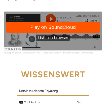
classicplayalongs
·
Ungarischer Tanz – Hungarian Dance – Brahms (Snippet • Playalong)
WISSENSWERT
Details zu diesem Playalong
 YouTube Link
Nein