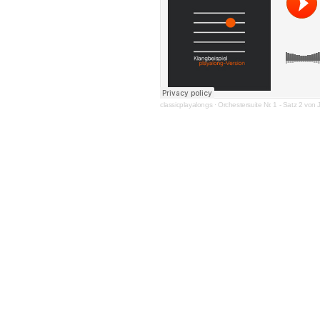
classicplayalongs
·
Orchestersuite Nr. 1 - Satz 2 vo