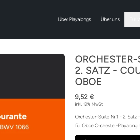
Über Playalongs
Über uns
Für 
ORCHESTER-S
2. SATZ - C
OBOE
9,52 €
inkl. 19% MwSt.
Orchester-Suite Nr.1 - 2. Satz
für Oboe Orchester-Playalong 