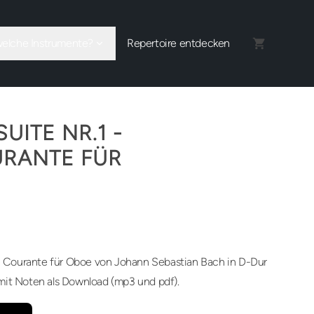
welche Instrumente?
Repertoire entdecken
UITE NR.1 -
OURANTE FÜR
 - Courante für Oboe von Johann Sebastian Bach in D-Dur
mit Noten als Download (mp3 und pdf).