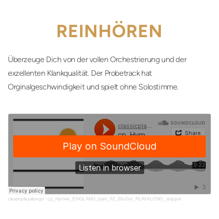
REINHÖREN
Überzeuge Dich von der vollen Orchestrierung und der
exzellenten Klankqualität. Der Probetrack hat
Orginalgeschwindigkeit und spielt ohne Solostimme.
classicplayalongs
·
cp_Hymne_ENGLAND_bpm_62_Bb-Dur_PLAYALONG_snippet