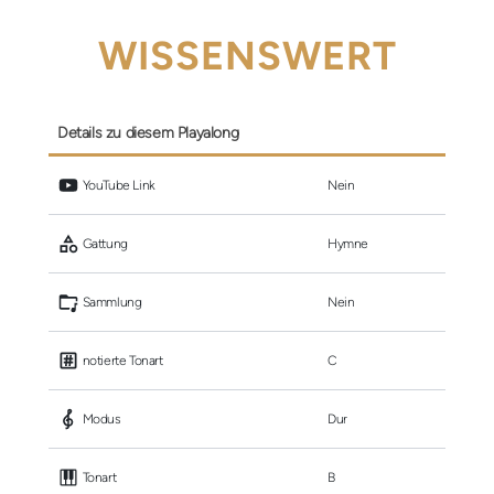
WISSENSWERT
Details zu diesem Playalong
 YouTube Link
Nein
 Gattung
Hymne
 Sammlung
Nein
 notierte Tonart
C
 Modus
Dur
 Tonart
B