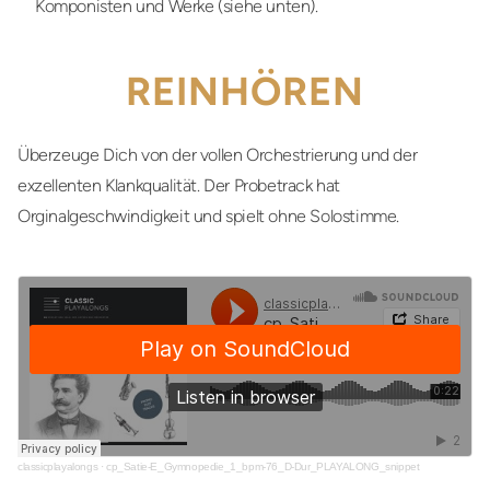
Komponisten und Werke (siehe unten).
REINHÖREN
Überzeuge Dich von der vollen Orchestrierung und der
exzellenten Klankqualität. Der Probetrack hat
Orginalgeschwindigkeit und spielt ohne Solostimme.
classicplayalongs
·
cp_Satie-E_Gymnopedie_1_bpm-76_D-Dur_PLAYALONG_snippet