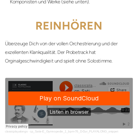
Komponisten und Werke (siehe unten).
REINHÖREN
Überzeuge Dich von der vollen Orchestrierung und der
exzellenten Klankqualität. Der Probetrack hat
Orginalgeschwindigkeit und spielt ohne Solostimme.
classicplayalongs
·
cp_Satie-E_Gymnopedie_1_bpm-76_D-Dur_PLAYALONG_snippet