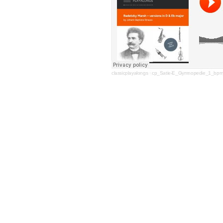
classicplayalongs
·
cp_Satie-E_Gymnopedie_1_bp