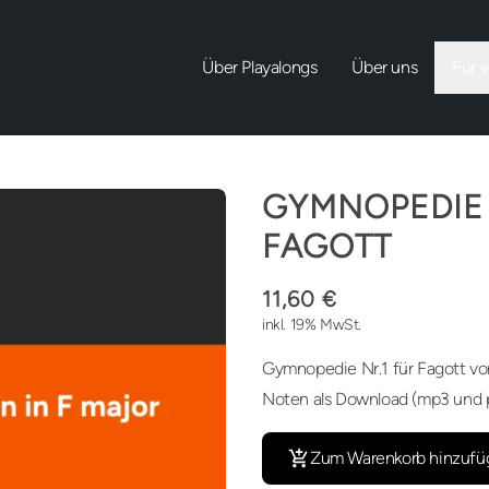
Über Playalongs
Über uns
Für 
GYMNOPEDIE 
FAGOTT
11,60 €
inkl. 19% MwSt.
Gymnopedie Nr.1 für Fagott von
Noten als Download (mp3 und p
Zum Warenkorb hinzufü