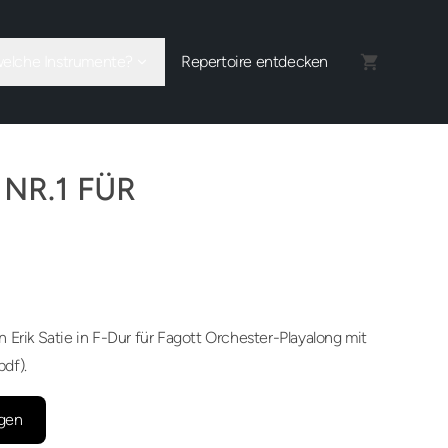
welche Instrumente?
Repertoire entdecken
NR.1 FÜR
 Erik Satie in F-Dur für Fagott Orchester-Playalong mit
df).
gen