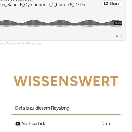
m-76_D-Dur_PLAYALONG_snippet
WISSENSWERT
Details zu diesem Playalong
 YouTube Link
Nein