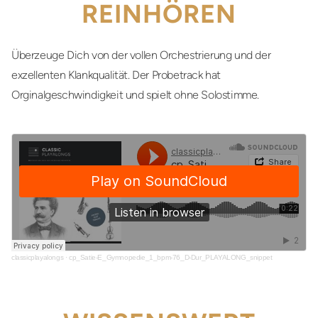
REINHÖREN
Überzeuge Dich von der vollen Orchestrierung und der
exzellenten Klankqualität. Der Probetrack hat
Orginalgeschwindigkeit und spielt ohne Solostimme.
classicplayalongs
·
cp_Satie-E_Gymnopedie_1_bpm-76_D-Dur_PLAYALONG_snippet