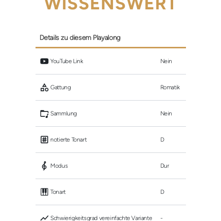
WISSENSWERT
Details zu diesem Playalong
 YouTube Link
Nein
 Gattung
Romatik
 Sammlung
Nein
 notierte Tonart
D
 Modus
Dur
 Tonart
D
 Schwierigkeitsgrad vereinfachte Variante
-