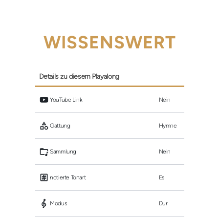
WISSENSWERT
Details zu diesem Playalong
 YouTube Link
Nein
 Gattung
Hymne
 Sammlung
Nein
 notierte Tonart
Es
 Modus
Dur