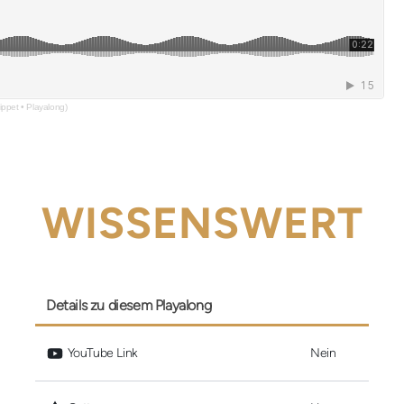
ppet • Playalong)
WISSENSWERT
Details zu diesem Playalong
 YouTube Link
Nein