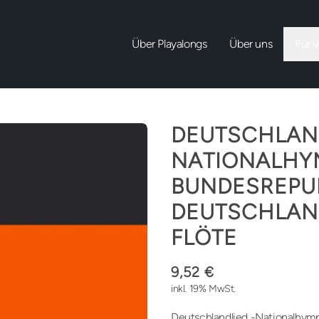
Über Playalongs
Über uns
Für 
DEUTSCHLAND
NATIONALHY
BUNDESREPU
DEUTSCHLAN
FLÖTE
9,52 €
inkl. 19% MwSt.
Deutschlandlied -Nationalhymn