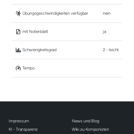
 Übungsgeschwindigkeiten verfügbar
nein
 mit Notenblatt
ja
 Schwierigkeitsgrad
2 - leicht
 Tempo
Impressum
News und Blog
KI - Transparenz
Wiki zu Komponisten