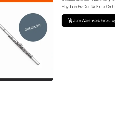
Haydn in Es-Dur für Flöte Orch
Zum Warenkorb hinzufü