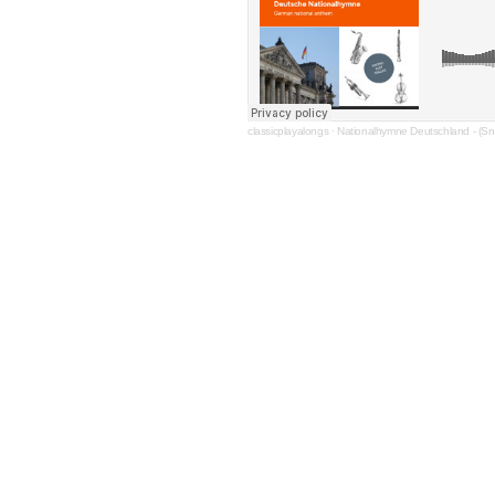
classicplayalongs
·
Nationalhymne Deutschland - (Sni