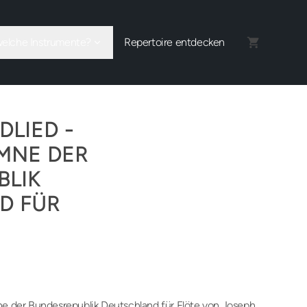
welche Instrumente?
Repertoire entdecken
LIED -
MNE DER
BLIK
D FÜR
e der Bundesrepublik Deutschland für Flöte von Joseph