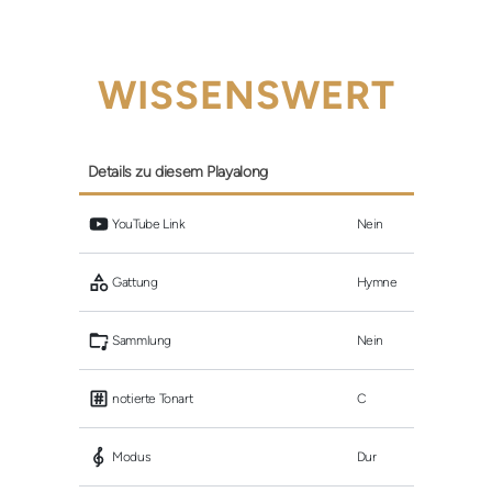
WISSENSWERT
Details zu diesem Playalong
 YouTube Link
Nein
 Gattung
Hymne
 Sammlung
Nein
 notierte Tonart
C
 Modus
Dur