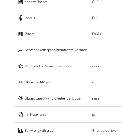
 notierte Tonart
C, F
 Modus
Dur
 Tonart
Es, As
 Schwierigkeitsgrad vereinfachte Variante
-
 Vereinfachte Variante verfügbar
nein
 Übungs-BPM ab
-
 Übungsgeschwindigkeiten verfügbar
nein
 mit Notenblatt
ja
 Schwierigkeitsgrad
4 - anspruchsvoll