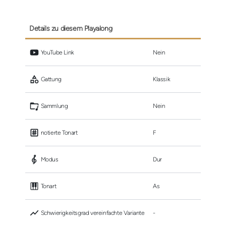
Details zu diesem Playalong
 YouTube Link
Nein
 Gattung
Klassik
 Sammlung
Nein
 notierte Tonart
F
 Modus
Dur
 Tonart
As
 Schwierigkeitsgrad vereinfachte Variante
-