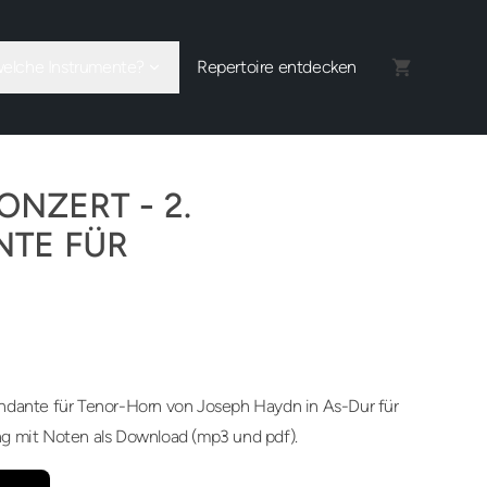
welche Instrumente?
Repertoire entdecken
NZERT - 2.
NTE FÜR
N
ndante für Tenor-Horn von Joseph Haydn in As-Dur für
g mit Noten als Download (mp3 und pdf).