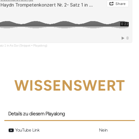
tz 1 in As Dur (Snippet • Playalong)
WISSENSWERT
Details zu diesem Playalong
 YouTube Link
Nein