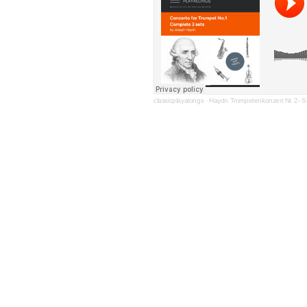
classicplayalongs
·
Haydn Trompetenkonzert Nr. 2- Sa