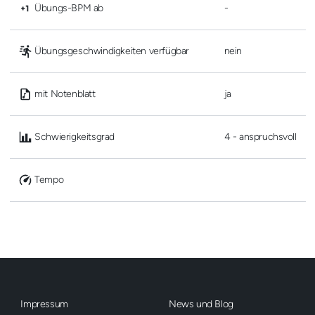
 Übungs-BPM ab
-
 Übungsgeschwindigkeiten verfügbar
nein
 mit Notenblatt
ja
 Schwierigkeitsgrad
4 - anspruchsvoll
 Tempo
Impressum
News und Blog