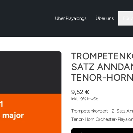
Über Playalongs
Über uns
Für 
TROMPETENKO
SATZ ANNDA
TENOR-HOR
9,52 €
inkl. 19% MwSt.
Trompetenkonzert - 2. Satz An
Tenor-Horn Orchester-Playalon