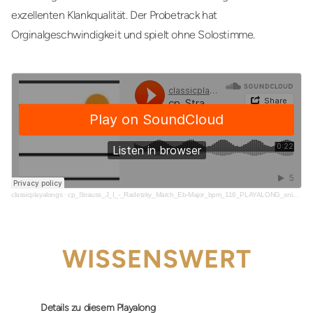
exzellenten Klankqualität. Der Probetrack hat
Orginalgeschwindigkeit und spielt ohne Solostimme.
classicplayalongs
·
cp_Strauss_J_I_-_Radetzky_March_Eb-Major_bpm_116_PLAYALONG_snippet
WISSENSWERT
Details zu diesem Playalong