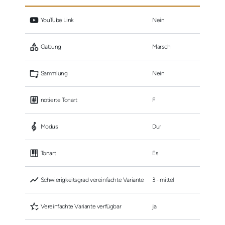
 YouTube Link
Nein
 Gattung
Marsch
 Sammlung
Nein
 notierte Tonart
F
 Modus
Dur
 Tonart
Es
 Schwierigkeitsgrad vereinfachte Variante
3 - mittel
 Vereinfachte Variante verfügbar
ja