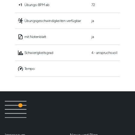
 Übungs-BPM ab
72
 Übungsgeschwindigkeiten verfügbar
ja
 mit Notenblatt
ja
 Schwierigkeitsgrad
4 - anspruchsvoll
 Tempo