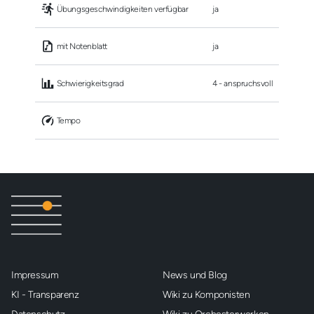
 Übungsgeschwindigkeiten verfügbar
ja
 mit Notenblatt
ja
 Schwierigkeitsgrad
4 - anspruchsvoll
 Tempo
Impressum
News und Blog
KI - Transparenz
Wiki zu Komponisten