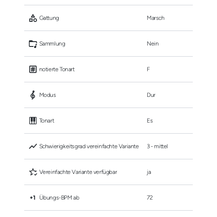
 Gattung
Marsch
 Sammlung
Nein
 notierte Tonart
F
 Modus
Dur
 Tonart
Es
 Schwierigkeitsgrad vereinfachte Variante
3 - mittel
 Vereinfachte Variante verfügbar
ja
 Übungs-BPM ab
72