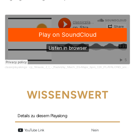
classicplayalongs
·
cp_Strauss_J_I_-_Radetzky_March_Eb-Major_bpm_116_PLAYALONG_snippet
WISSENSWERT
Details zu diesem Playalong
 YouTube Link
Nein