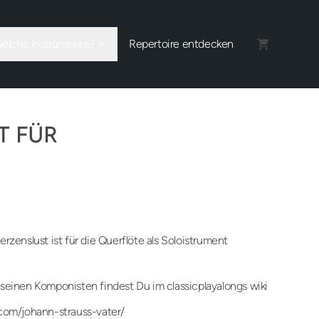
welche Instrumente?
Repertoire entdecken
T FÜR
rzenslust ist für die Querflöte als Soloistrument
seinen Komponisten findest Du im classicplayalongs wiki
.com/johann-strauss-vater/