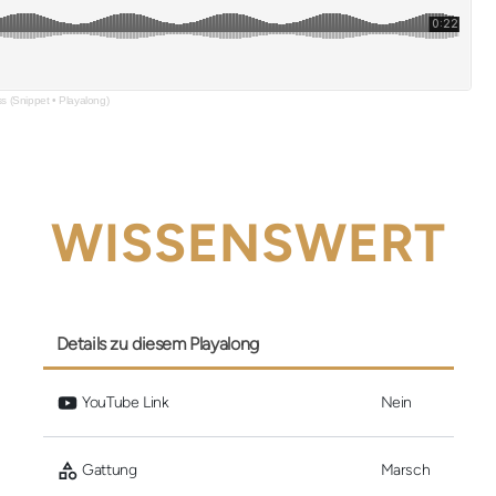
ss (Snippet • Playalong)
WISSENSWERT
Details zu diesem Playalong
 YouTube Link
Nein
 Gattung
Marsch