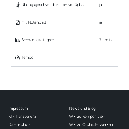
 Übungsgeschwindigkeiten verfügbar
ja
 mit Notenblatt
ja
 Schwierigkeitsgrad
3 - mittel
 Tempo
Impressum
News und Blog
KI - Transparenz
Wiki zu Komponisten
Datenschutz
Wiki zu Orchesterwerken