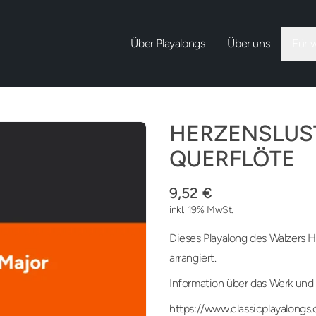
Über Playalongs
Über uns
Für 
HERZENSLUS
QUERFLÖTE
9,52 €
inkl. 19% MwSt.
Dieses Playalong des Walzers He
arrangiert.
Information über das Werk und 
https://www.classicplayalongs