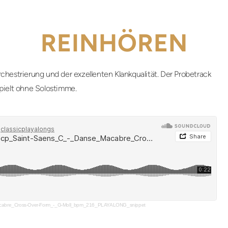
REINHÖREN
chestrierung und der exzellenten Klankqualität. Der Probetrack
pielt ohne Solostimme.
cabre_Cross-Over-Form_-_G-Moll_bpm_216_PLAYALONG_snippet