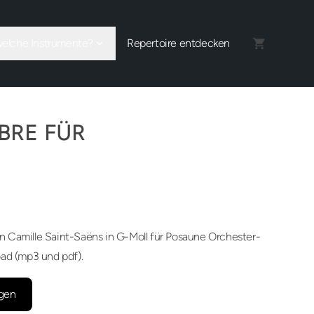
welche Instrumente?
Repertoire entdecken
BRE FÜR
 Camille Saint-Saëns in G-Moll für Posaune Orchester-
oad (mp3 und pdf).
gen