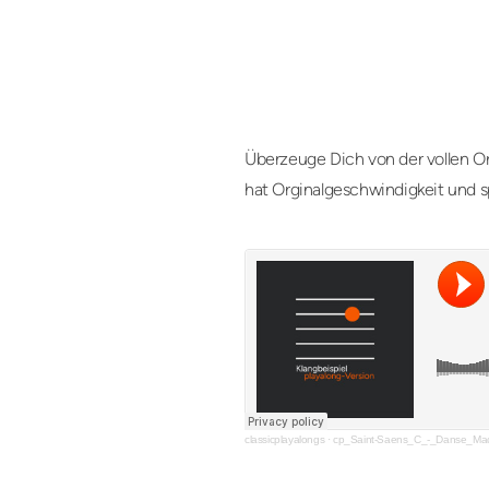
Überzeuge Dich von der vollen Or
hat Orginalgeschwindigkeit und s
classicplayalongs
·
cp_Saint-Saens_C_-_Danse_Ma