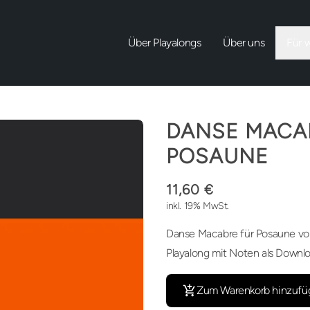
Über Playalongs
Über uns
Für 
DANSE MACA
POSAUNE
11,60 €
inkl. 19% MwSt.
Danse Macabre für Posaune von
Playalong mit Noten als Downl
Zum Warenkorb hinzufü