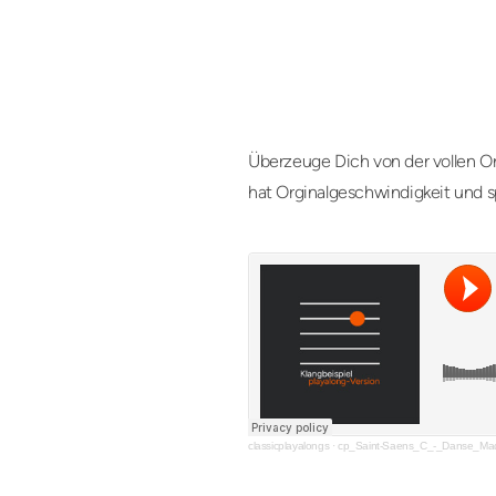
Überzeuge Dich von der vollen Or
hat Orginalgeschwindigkeit und s
classicplayalongs
·
cp_Saint-Saens_C_-_Danse_Ma