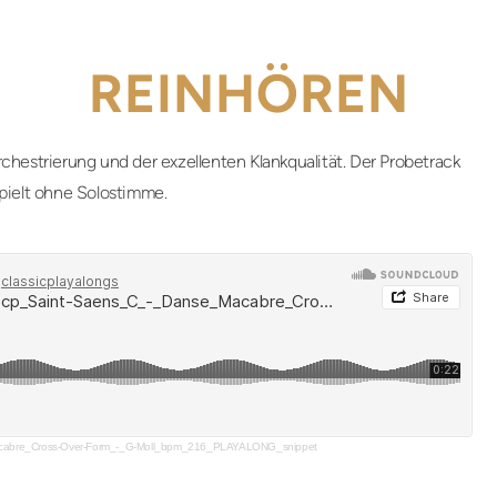
REINHÖREN
chestrierung und der exzellenten Klankqualität. Der Probetrack
pielt ohne Solostimme.
cabre_Cross-Over-Form_-_G-Moll_bpm_216_PLAYALONG_snippet