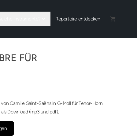
welche Instrumente?
Repertoire entdecken
BRE FÜR
N
von Camille Saint-Saëns in G-Moll für Tenor-Horn
 als Download (mp3 und pdf).
gen