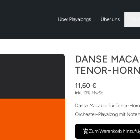
Über Playalongs
Über uns
Für 
DANSE MACA
TENOR-HOR
11,60 €
inkl. 19% MwSt.
Danse Macabre für Tenor-Horn 
Orchester-Playalong mit Noten
Zum Warenkorb hinzufü