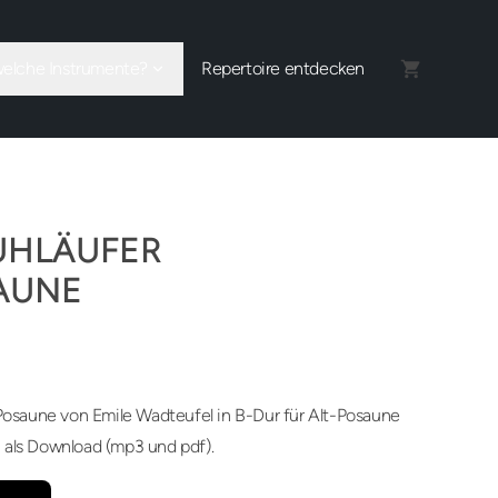
welche Instrumente?
Repertoire entdecken
UHLÄUFER
AUNE
-Posaune von Emile Wadteufel in B-Dur für Alt-Posaune
 als Download (mp3 und pdf).