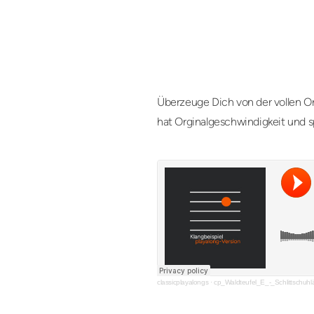
Überzeuge Dich von der vollen Or
hat Orginalgeschwindigkeit und s
classicplayalongs
·
cp_Waldteufel_E_-_Schlittschu