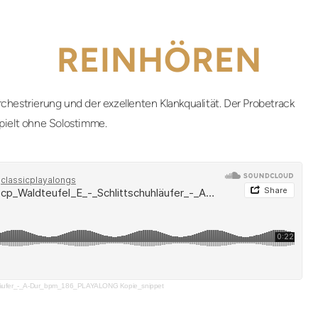
REINHÖREN
chestrierung und der exzellenten Klankqualität. Der Probetrack
pielt ohne Solostimme.
hläufer_-_A-Dur_bpm_186_PLAYALONG Kopie_snippet