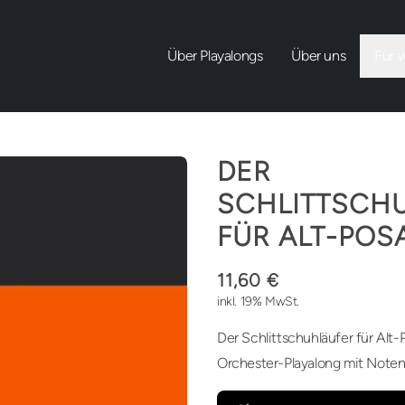
Über Playalongs
Über uns
Für 
DER
SCHLITTSCH
FÜR ALT-POS
11,60 €
inkl. 19% MwSt.
Der Schlittschuhläufer für Alt
Orchester-Playalong mit Noten