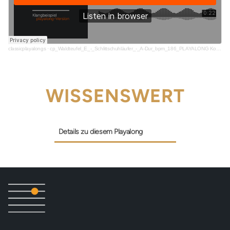
classicplayalongs
·
cp_Waldteufel_E_-_Schlittschuhläufer_-_A-Dur_bpm_186_PLAYALONG Kopie_snippet
WISSENSWERT
Details zu diesem Playalong