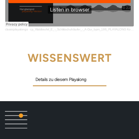
classicplayalongs
·
cp_Waldteufel_E_-_Schlittschuhläufer_-_A-Dur_bpm_186_PLAYALONG Kopie_snippet
WISSENSWERT
Details zu diesem Playalong